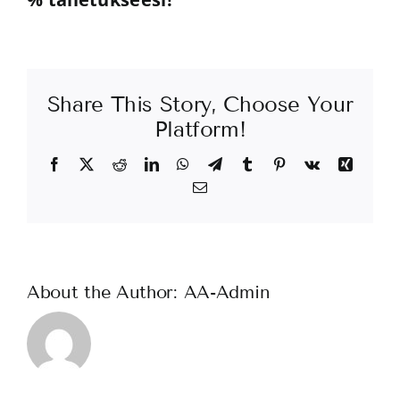
Share This Story, Choose Your
Platform!
Facebook
X
Reddit
LinkedIn
WhatsApp
Telegram
Tumblr
Pinterest
Vk
Xing
Email
About the Author:
AA-Admin
Damit
Auszahlu