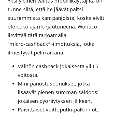
Yksi yleinen valitus mobiilikäyttäjiltä on
tunne siitä, että he jäävät paitsi
suuremmista kampanjoista, koska eivät
ole koko ajan kirjautuneena. Wonaco
lievittää tätä tarjoamalla
“micro‑cashback” -ilmoituksia, jotka
ilmestyvät pelin aikana.
Välitön cashback jokaisesta yli €5
voitosta.
Mini-panostusbonukset, jotka
lisäävät pienen summan saldoosi
jokaisen pyöräytyksen jälkeen.
Päivittäiset voittoputki‑palkinnot,