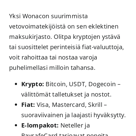
Yksi Wonacon suurimmista
vetovoimatekijöistä on sen eklektinen
maksukirjasto. Olitpa kryptojen ystävä
tai suosittelet perinteisiä fiat-valuuttoja,
voit rahoittaa tai nostaa varoja
puhelimellasi milloin tahansa.
Krypto:
Bitcoin, USDT, Dogecoin –
välittömät talletukset ja nostot.
Fiat:
Visa, Mastercard, Skrill –
suoraviivainen ja laajasti hyväksytty.
E‑lompakot:
Neteller ja
PaysafeCard tarjoavat nopeita