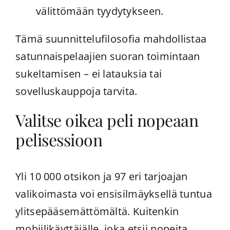
välittömään tyydytykseen.
Tämä suunnittelufilosofia mahdollistaa
satunnaispelaajien suoran toimintaan
sukeltamisen – ei latauksia tai
sovelluskauppoja tarvita.
Valitse oikea peli nopeaan
pelisessioon
Yli 10 000 otsikon ja 97 eri tarjoajan
valikoimasta voi ensisilmäyksellä tuntua
ylitsepääsemättömältä. Kuitenkin
mobiilikäyttäjälle, joka etsii nopeita