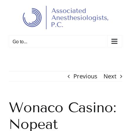
Skip
to
Open toolbar
content
Go to...
Previous
Next
Wonaco Casino:
Nopeat