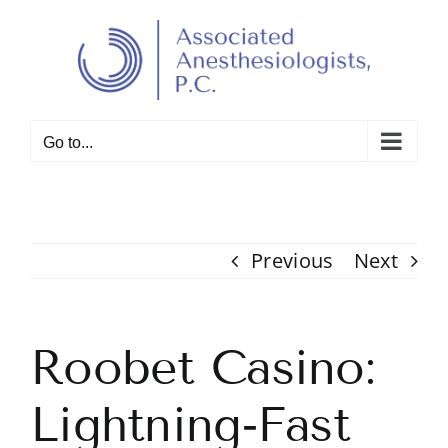
Skip
to
Open toolbar
content
Go to...
Previous
Next
Roobet Casino:
Lightning‑Fast