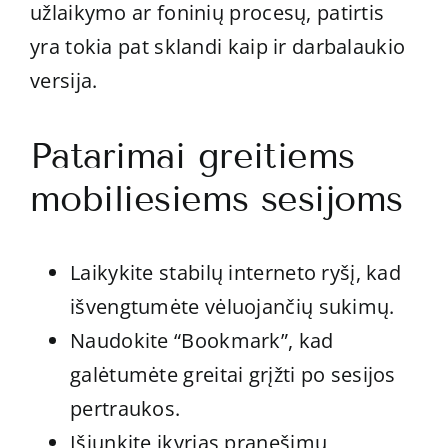
užlaikymo ar foninių procesų, patirtis
yra tokia pat sklandi kaip ir darbalaukio
versija.
Patarimai greitiems
mobiliesiems sesijoms
Laikykite stabilų interneto ryšį, kad
išvengtumėte vėluojančių sukimų.
Naudokite “Bookmark”, kad
galėtumėte greitai grįžti po sesijos
pertraukos.
Išjunkite įkyrias pranešimų