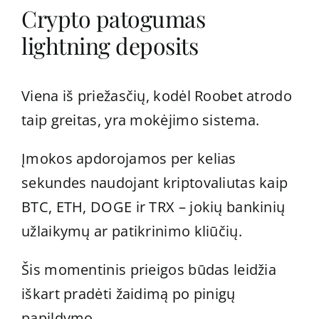
Crypto patogumas
lightning deposits
Viena iš priežasčių, kodėl Roobet atrodo
taip greitas, yra mokėjimo sistema.
Įmokos apdorojamos per kelias
sekundes naudojant kriptovaliutas kaip
BTC, ETH, DOGE ir TRX – jokių bankinių
užlaikymų ar patikrinimo kliūčių.
Šis momentinis prieigos būdas leidžia
iškart pradėti žaidimą po pinigų
papildymo.