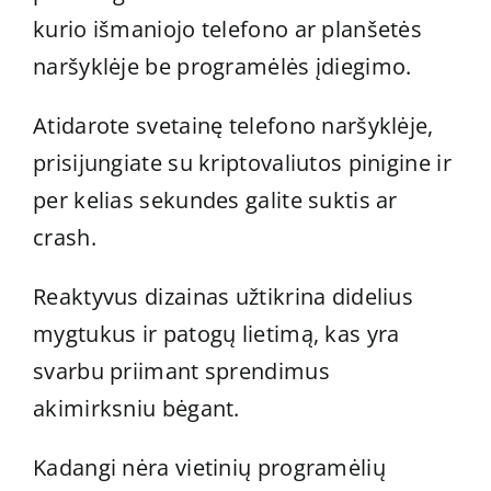
kurio išmaniojo telefono ar planšetės
naršyklėje be programėlės įdiegimo.
Atidarote svetainę telefono naršyklėje,
prisijungiate su kriptovaliutos pinigine ir
per kelias sekundes galite suktis ar
crash.
Reaktyvus dizainas užtikrina didelius
mygtukus ir patogų lietimą, kas yra
svarbu priimant sprendimus
akimirksniu bėgant.
Kadangi nėra vietinių programėlių