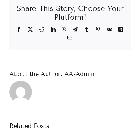
Share This Story, Choose Your
Platform!
Facebook
X
Reddit
LinkedIn
WhatsApp
Telegram
Tumblr
Pinterest
Vk
Xing
Email
About the Author:
AA-Admin
Damit
Auszahlu
unsere
bei
Trainingsraume
wildfortu
Related Posts
hinter
seien
pluspunkt,