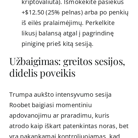
kriptovaliuta).
Išmokėkite pasiekus
+$12.50 (25% pelnas) arba po penkių
iš eilės pralaimėjimų.
Perkelkite
likusį balansą atgal į pagrindinę
piniginę prieš kitą sesiją.
Užbaigimas: greitos sesijos,
didelis poveikis
Trumpa aukšto intensyvumo sesija
Roobet baigiasi momentiniu
apdovanojimu ar praradimu, kuris
atrodo kaip iškart patenkintas noras, bet
yra pakankamai kontroliuojamas, kad