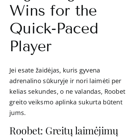
Wins for the
Quick‑Paced
Player
Jei esate žaidėjas, kuris gyvena
adrenalino sūkuryje ir nori laimėti per
kelias sekundes, o ne valandas, Roobet
greito veiksmo aplinka sukurta būtent
jums.
Roobet: Greitų laimėjimų