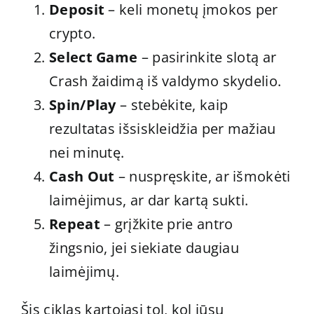
Deposit
– keli monetų įmokos per
crypto.
Select Game
– pasirinkite slotą ar
Crash žaidimą iš valdymo skydelio.
Spin/Play
– stebėkite, kaip
rezultatas išsiskleidžia per mažiau
nei minutę.
Cash Out
– nuspręskite, ar išmokėti
laimėjimus, ar dar kartą sukti.
Repeat
– grįžkite prie antro
žingsnio, jei siekiate daugiau
laimėjimų.
Šis ciklas kartojasi tol, kol jūsų