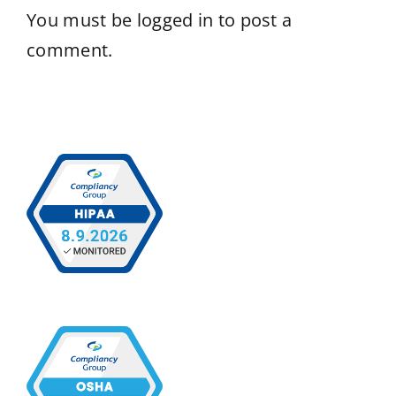
sécurisées
You must be
logged in
to post a
México
comment.