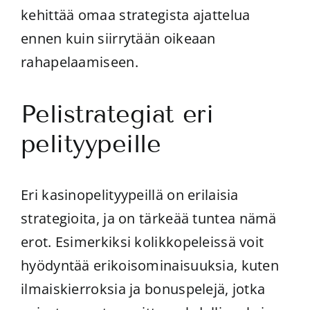
kehittää omaa strategista ajattelua
ennen kuin siirrytään oikeaan
rahapelaamiseen.
Pelistrategiat eri
pelityypeille
Eri kasinopelityypeillä on erilaisia
strategioita, ja on tärkeää tuntea nämä
erot. Esimerkiksi kolikkopeleissä voit
hyödyntää erikoisominaisuuksia, kuten
ilmaiskierroksia ja bonuspelejä, jotka