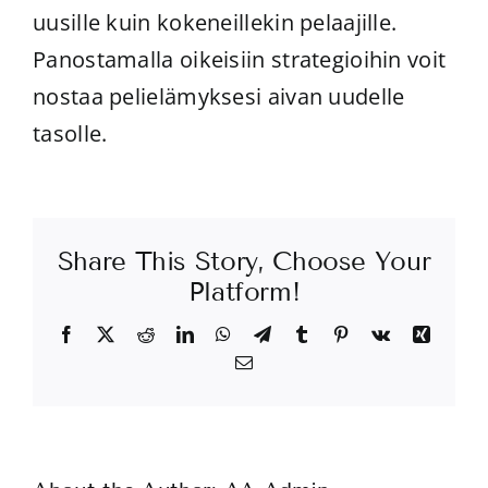
uusille kuin kokeneillekin pelaajille.
Panostamalla oikeisiin strategioihin voit
nostaa pelielämyksesi aivan uudelle
tasolle.
Share This Story, Choose Your
Platform!
Facebook
X
Reddit
LinkedIn
WhatsApp
Telegram
Tumblr
Pinterest
Vk
Xing
Email