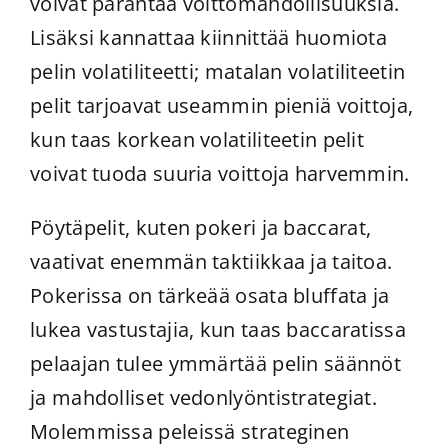
voivat parantaa voittomahdollisuuksia.
Lisäksi kannattaa kiinnittää huomiota
pelin volatiliteetti; matalan volatiliteetin
pelit tarjoavat useammin pieniä voittoja,
kun taas korkean volatiliteetin pelit
voivat tuoda suuria voittoja harvemmin.
Pöytäpelit, kuten pokeri ja baccarat,
vaativat enemmän taktiikkaa ja taitoa.
Pokerissa on tärkeää osata bluffata ja
lukea vastustajia, kun taas baccaratissa
pelaajan tulee ymmärtää pelin säännöt
ja mahdolliset vedonlyöntistrategiat.
Molemmissa peleissä strateginen