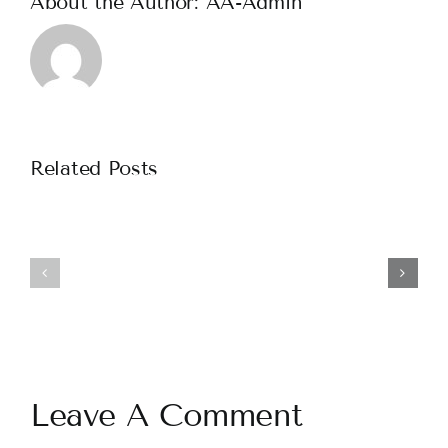
About the Author:
AA-Admin
Guia
Comment
de
retirer
apostas
Related Posts
vos
esportivas
gains
para
au
a
casino
Copa
en
do
ligne
Mundo:
:
tudo
méthodes
sobre
rapides
Leave A Comment
o
et
jogo