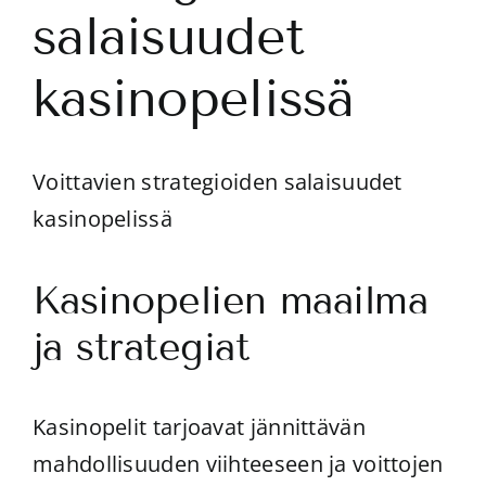
salaisuudet
kasinopelissä
Voittavien strategioiden salaisuudet
kasinopelissä
Kasinopelien maailma
ja strategiat
Kasinopelit tarjoavat jännittävän
mahdollisuuden viihteeseen ja voittojen