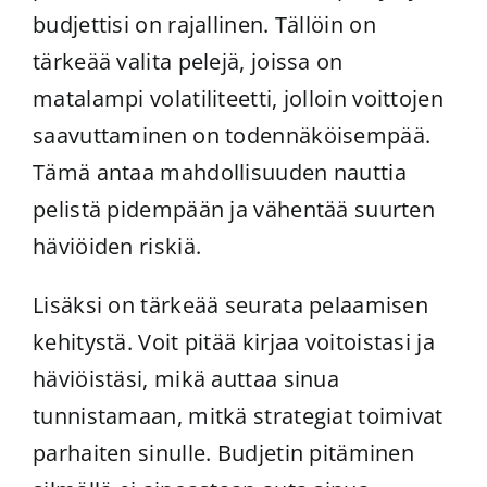
budjettisi on rajallinen. Tällöin on
tärkeää valita pelejä, joissa on
matalampi volatiliteetti, jolloin voittojen
saavuttaminen on todennäköisempää.
Tämä antaa mahdollisuuden nauttia
pelistä pidempään ja vähentää suurten
häviöiden riskiä.
Lisäksi on tärkeää seurata pelaamisen
kehitystä. Voit pitää kirjaa voitoistasi ja
häviöistäsi, mikä auttaa sinua
tunnistamaan, mitkä strategiat toimivat
parhaiten sinulle. Budjetin pitäminen