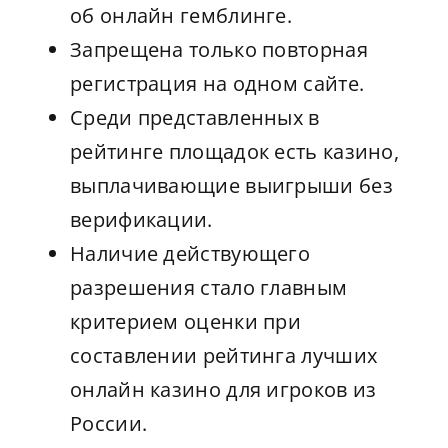
об онлайн гемблинге.
Запрещена только повторная
регистрация на одном сайте.
Среди представленных в
рейтинге площадок есть казино,
выплачивающие выигрыши без
верификации.
Наличие действующего
разрешения стало главным
критерием оценки при
составлении рейтинга лучших
онлайн казино для игроков из
России.