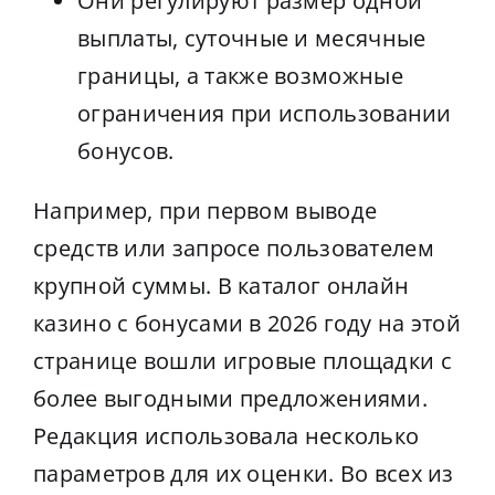
Они регулируют размер одной
выплаты, суточные и месячные
границы, а также возможные
ограничения при использовании
бонусов.
Например, при первом выводе
средств или запросе пользователем
крупной суммы. В каталог онлайн
казино с бонусами в 2026 году на этой
странице вошли игровые площадки с
более выгодными предложениями.
Редакция использовала несколько
параметров для их оценки. Bo вcex из