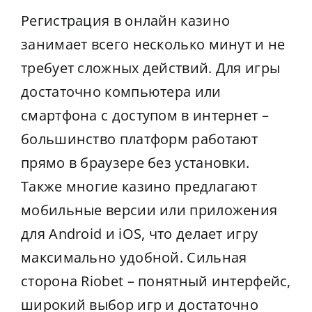
Регистрация в онлайн казино
занимает всего несколько минут и не
требует сложных действий. Для игры
достаточно компьютера или
смартфона с доступом в интернет –
большинство платформ работают
прямо в браузере без установки.
Также многие казино предлагают
мобильные версии или приложения
для Android и iOS, что делает игру
максимально удобной. Сильная
сторона Riobet – понятный интерфейс,
широкий выбор игр и достаточно