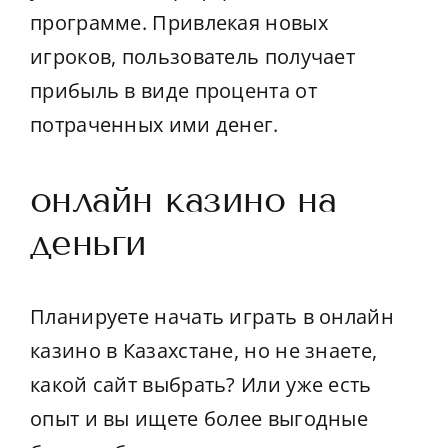
программе. Привлекая новых
игроков, пользователь получает
прибыль в виде процента от
потраченных ими денег.
онлайн казино на
деньги
Планируете начать играть в онлайн
казино в Казахстане, но не знаете,
какой сайт выбрать? Или уже есть
опыт и вы ищете более выгодные