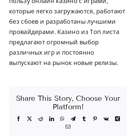
пользу онлайн казино с играми,
которые легко загружаются, работают
без сбоев и разработаны лучшими
провайдерами. Казино из Топ листа
предлагают огромный выбор
различных игр и постоянно
выпускают на рынок новые релизы.
Share This Story, Choose Your
Platform!
Facebook
X
Reddit
LinkedIn
WhatsApp
Telegram
Tumblr
Pinterest
Vk
Xing
Email