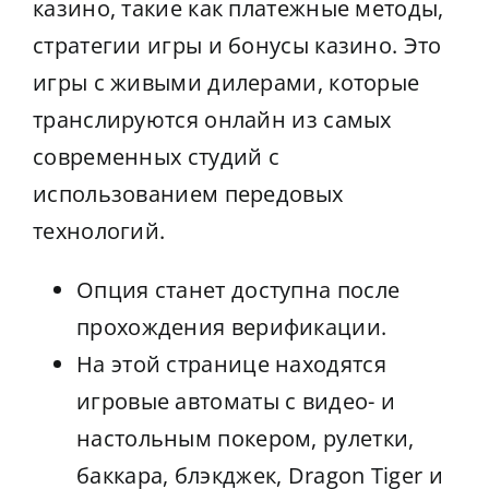
казино, такие как платежные методы,
стратегии игры и бонусы казино. Это
игры с живыми дилерами, которые
транслируются онлайн из самых
современных студий с
использованием передовых
технологий.
Опция станет доступна после
прохождения верификации.
На этой странице находятся
игровые автоматы с видео- и
настольным покером, рулетки,
баккара, блэкджек, Dragon Tiger и