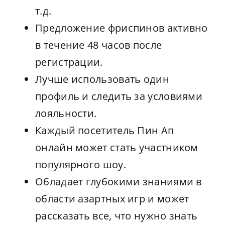
т.д.
Предложение фриспинов активно
в течение 48 часов после
регистрации.
Лучше использовать один
профиль и следить за условиями
лояльности.
Каждый посетитель Пин Ап
онлайн может стать участником
популярного шоу.
Обладает глубокими знаниями в
области азартных игр и может
рассказать все, что нужно знать