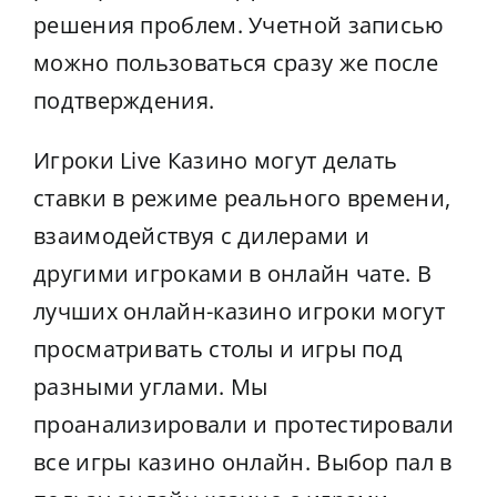
решения проблем. Учетной записью
можно пользоваться сразу же после
подтверждения.
Игроки Live Казино могут делать
ставки в режиме реального времени,
взаимодействуя с дилерами и
другими игроками в онлайн чате. В
лучших онлайн-казино игроки могут
просматривать столы и игры под
разными углами. Мы
проанализировали и протестировали
все игры казино онлайн. Выбор пал в