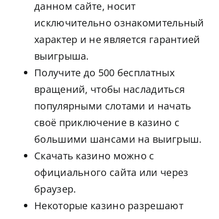
данном сайте, носит
исключительно ознакомительный
характер и не является гарантией
выигрыша.
Получите до 500 бесплатных
вращений, чтобы насладиться
популярными слотами и начать
своё приключение в казино с
большими шансами на выигрыш.
Скачать казино можно с
официального сайта или через
браузер.
Некоторые казино разрешают