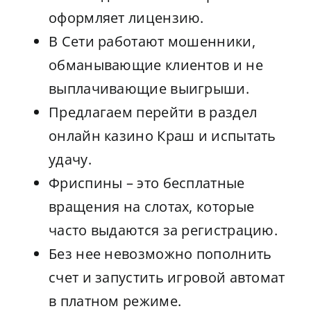
оформляет лицензию.
В Сети работают мошенники,
обманывающие клиентов и не
выплачивающие выигрыши.
Предлагаем перейти в раздел
онлайн казино Краш и испытать
удачу.
Фриспины – это бесплатные
вращения на слотах, которые
часто выдаются за регистрацию.
Без нее невозможно пополнить
счет и запустить игровой автомат
в платном режиме.