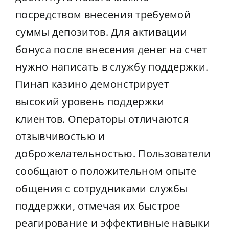
посредством внесения требуемой
суммы депозитов. Для активации
бонуса после внесения денег на счет
нужно написать в службу поддержки.
Пинап казино демонстрирует
высокий уровень поддержки
клиентов. Операторы отличаются
отзывчивостью и
доброжелательностью. Пользователи
сообщают о положительном опыте
общения с сотрудниками службы
поддержки, отмечая их быстрое
реагирование и эффективные навыки