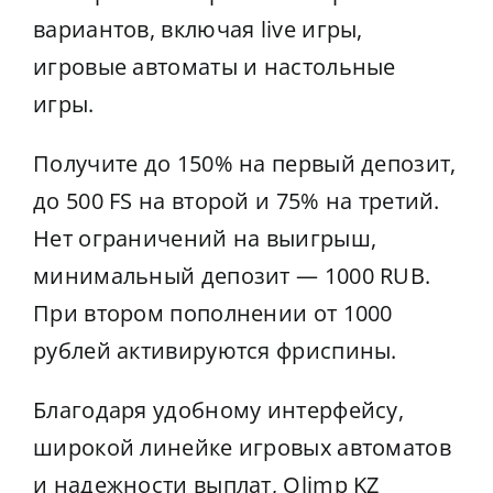
вариантов, включая live игры,
игровые автоматы и настольные
игры.
Получите до 150% на первый депозит,
до 500 FS на второй и 75% на третий.
Нет ограничений на выигрыш,
минимальный депозит — 1000 RUB.
При втором пополнении от 1000
рублей активируются фриспины.
Благодаря удобному интерфейсу,
широкой линейке игровых автоматов
и надежности выплат, Olimp KZ