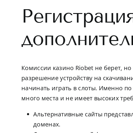
Регистрация
дополнител
Комиссии казино Riobet не берет, н
разрешение устройству на скачиван
начинать играть в слоты. Именно по
много места и не имеет высоких тре
Альтернативные сайты представ
доменах.