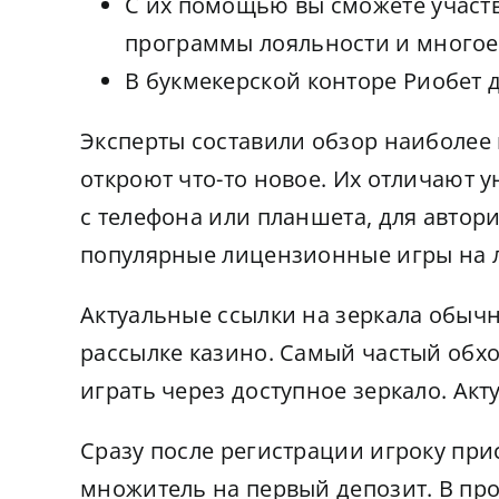
С их помощью вы сможете участв
программы лояльности и многое 
В букмекерской конторе Риобет д
Эксперты составили обзор наиболее 
откроют что-то новое. Их отличают 
с телефона или планшета, для автор
популярные лицензионные игры на л
Актуальные ссылки на зеркала обыч
рассылке казино. Самый частый обхо
играть через доступное зеркало. Ак
Сразу после регистрации игроку при
множитель на первый депозит. В про