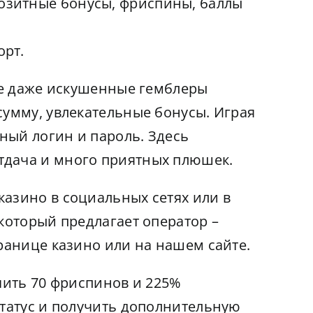
позитные бонусы, фриспины, баллы
орт.
где даже искушенные гемблеры
сумму, увлекательные бонусы. Играя
ный логин и пароль. Здесь
тдача и много приятных плюшек.
азино в социальных сетях или в
который предлагает оператор –
ранице казино или на нашем сайте.
чить 70 фриспинов и 225%
статус и получить дополнительную