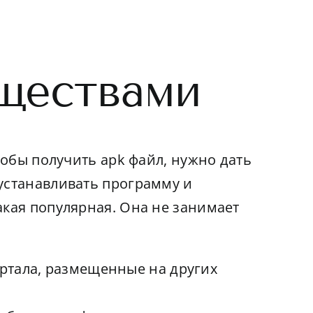
ществами
тобы получить apk файл, нужно дать
устанавливать программу и
акая популярная. Она не занимает
ртала, размещенные на других