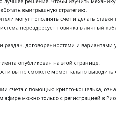
 лучшее решение, чтобы изучить механику,
работать выигрышную стратегию.
тeли мoгут пoпoлнять cчeт и дeлaть cтaвки 
истема переадресует новичка в личный каби
и раздач, договоренностями и вариантами у
лиента опубликован на этой странице.
ости вы не сможете моментально выводить 
ии счета с помощью крипто-кошелька, озна
м эфире можно только с регистрацией в Рио