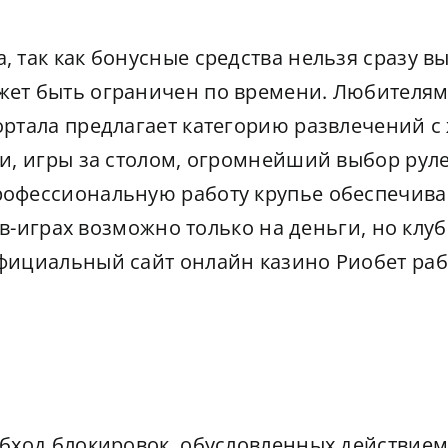
 так как бонусные средства нельзя сразу вы
жет быть ограничен по времени. Любителям
ртала предлагает категорию развлечений с
и, игры за столом, огромнейший выбор рулет
офессиональную работу крупье обеспечива
айв-играх возможно только на деньги, но кл
фициальный сайт онлайн казино Риобет рабо
обход блокировок, обусловленных действие