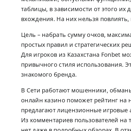
таблицы, в зависимости от этого их
вхождения. На них нельзя повлиять, 
Цель – набрать сумму очков, максима
простых правил и стратегических ре
Для игроков из Казахстана Fonbet мо
привычного стиля использования. Это
знакомого бренда.
В Сети работают мошенники, обман
онлайн казино поможет рейтинг на 
предлагают лицензионные игровые а
Из комментариев пользователей на 
нет даже в подробных обзорах. В от