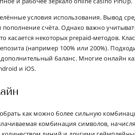
пное и рабочее зеркало online casino PinUp.
елённые условия использования. Вывод сред
и пополнение счёта. Однако важно учитыват
о касается некоторых prepaid-методов. Кла
епозита (например 100% или 200%). Подходи
 дополнительный баланс. Многие онлайн ка
droid и iOS.
лайн
собрать как можно более сильную комбинац
оплачиваемая комбинация символов, начисл
количеством линий и другими геймплейным