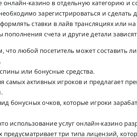
 онлайн-казино в отдельную категорию и 
и необходимо зарегистрироваться и сделать 
 оформлять ставки в лайв трансляциях или н
 пополнения счета и другие детали зависят
м, что любой посетитель может составить л
.
спины или бонусные средства.
я самых активных игроков и предлагает пр
.
 вид бонусных очков, которые игроки зараба
что использование услуг онлайн-казино ра
х предусматривает три типа лицензий, кото