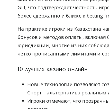
GLI, что подтверждает честность иг
более сдержанно и ближе к betting-fi
На практике игроки из Казахстана ч
бонусов и методов оплаты, включая 
юрисдикции, многие из них соблюда
чётко прописанными лимитами и сре
10 лучших казино онлайн
Новые технологии позволяют соз
Спорт – альтернатива реальным д
Игроки отмечают, что прозрачны