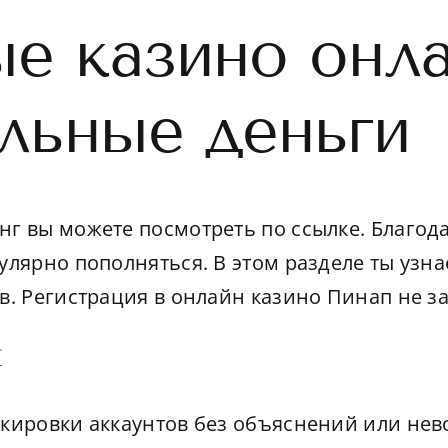
е казино онла
льные деньги
инг вы можете посмотреть по ссылке. Благо
улярно пополняться. В этом разделе ты узн
ов. Регистрация в онлайн казино Пинап не 
н
окировки аккаунтов без объяснений или нев