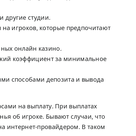
 и другие студии.
 на игроков, которые предпочитают
нных онлайн казино.
окий коэффициент за минимальное
ыми способами депозита и вывода
осами на выплату. При выплатах
ья об игроке. Бывают случаи, что
на интернет-провайдером. В таком