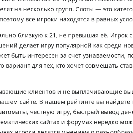
 делят на несколько групп. Слоты — это кат
поэтому все игроки находятся в равных усло
льно близкую к 21, не превышая её. Игрок с
шений делает игру популярной как среди нов
жет быть интересен за счет узнаваемости, 
 вариант для тех, кто хочет совмещать став
ывающие клиентов и не выплачивающие вы
нашем сайте. В нашем рейтинге вы найдете
втоматы, честную игру, быстрый вывод ден
тематических сайтах и форумах нередко мо
зывах игроки делятся мнением о разнообраз