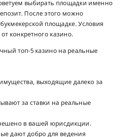
советуем выбирать площадки именно
депозит. После этого можно
а букмекерской площадке. Условия
 от конкретного казино.
ичный топ-5 казино на реальные
еимущества, выходящие далеко за
тывают за ставки на реальные
зрешено в вашей юрисдикции.
рые дают добро для ведения