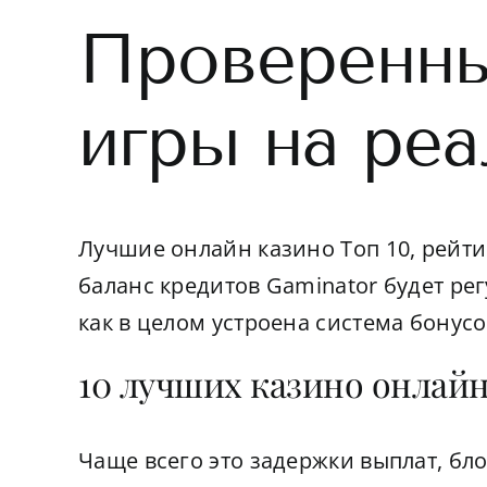
Проверенны
игры на реа
Лучшие онлайн казино Топ 10, рейт
баланс кредитов Gaminator будет рег
как в целом устроена система бонус
10 лучших казино онлай
Чаще всего это задержки выплат, бл