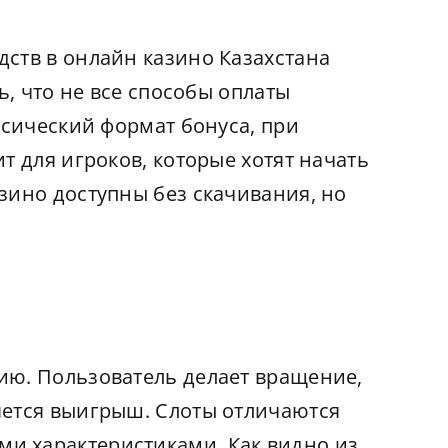
ств в онлайн казино Казахстана
ь, что не все способы оплаты
ссический формат бонуса, при
т для игроков, которые хотят начать
зино доступны без скачивания, но
ию. Пользователь делает вращение,
яется выигрыш. Слоты отличаются
и характеристиками. Как видно из