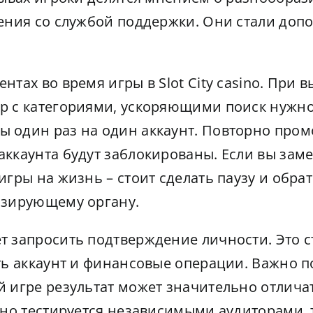
щения со службой поддержки. Они стали до
тах во время игры в Slot City casino. При
р с категориями, ускоряющими поиск нужно
один раз на один аккаунт. Повторно промо
ккаунта будут заблокированы. Если вы заме
игры на жизнь – стоит сделать паузу и обра
нзирующему органу.
т запросить подтверждение личности. Это 
ть аккаунт и финансовые операции. Важно по
 игре результат может значительно отличат
рно тестируется независимыми аудиторами, 