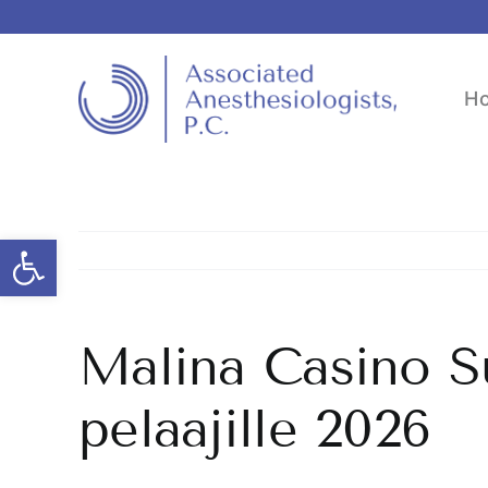
Skip
to
content
H
Open toolbar
Malina Casino Su
pelaajille 2026