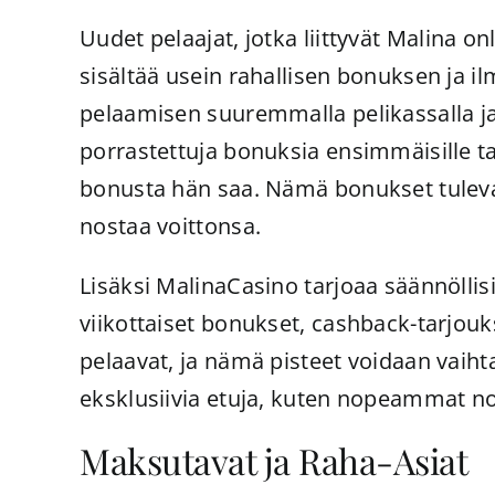
Uudet pelaajat, jotka liittyvät Malina on
sisältää usein rahallisen bonuksen ja i
pelaamisen suuremmalla pelikassalla j
porrastettuja bonuksia ensimmäisille ta
bonusta hän saa. Nämä bonukset tulevat u
nostaa voittonsa.
Lisäksi MalinaCasino tarjoaa säännöllisi
viikottaiset bonukset, cashback-tarjoukse
pelaavat, ja nämä pisteet voidaan vaiht
eksklusiivia etuja, kuten nopeammat no
Maksutavat ja Raha-Asiat