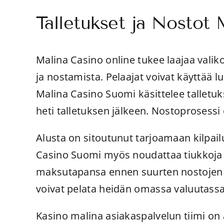
Talletukset ja Nostot 
Malina Casino online tukee laajaa valik
ja nostamista. Pelaajat voivat käyttää 
Malina Casino Suomi käsittelee talletuks
heti talletuksen jälkeen. Nostoprosessi
Alusta on sitoutunut tarjoamaan kilpailu
Casino Suomi myös noudattaa tiukkoja r
maksutapansa ennen suurten nostojen kä
voivat pelata heidän omassa valuutassa
Kasino malina asiakaspalvelun tiimi on 