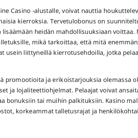
line Casino -alustalle, voivat nauttia houkuttele
lmaisia kierroksia. Tervetulobonus on suunnitel
a lisäämään heidän mahdollisuuksiaan voittaa. 
lletuksille, mikä tarkoittaa, että mitä enemmän
sein liittyneillä kierrotusehdoilla, jotka pelaa
ä promootioita ja erikoistarjouksia olemassa ol
t ja lojaliteettiohjelmat. Pelaajat voivat ansaita
aa bonuksiin tai muihin palkituksiin. Kasino ma
stot, korkeammat talletusrajat ja henkilökohta