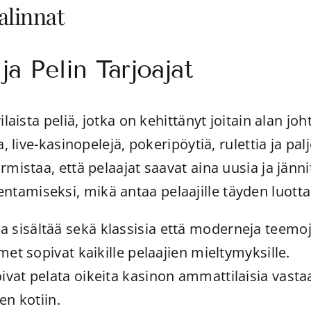
alinnat
ja Pelin Tarjoajat
ilaista peliä, jotka on kehittänyt joitain alan jo
a, live-kasinopelejä, pokeripöytiä, rulettia ja 
mistaa, että pelaajat saavat aina uusia ja jännit
ntamiseksi, mikä antaa pelaajille täyden luott
ka sisältää sekä klassisia että moderneja teemoj
oimet sopivat kaikille pelaajien mieltymyksille.
voivat pelata oikeita kasinon ammattilaisia vast
n kotiin.