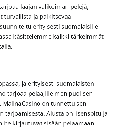
arjoaa laajan valikoiman pelejä,
turvallista ja palkitsevaa
unniteltu erityisesti suomalaisille
paassa käsittelemme kaikki tärkeimmät
alla.
passa, ja erityisesti suomalaisten
no
tarjoaa pelaajille monipuolisen
n. MalinaCasino on tunnettu sen
 tarjoamisesta. Alusta on lisensoitu ja
n he kirjautuvat sisään pelaamaan.