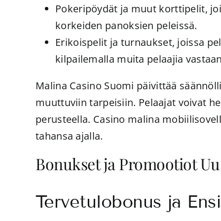
Pokeripöydät ja muut korttipelit, jo
korkeiden panoksien peleissä.
Erikoispelit ja turnaukset, joissa pe
kilpailemalla muita pelaajia vastaan
Malina Casino Suomi päivittää säännöllis
muuttuviin tarpeisiin. Pelaajat voivat he
perusteella. Casino malina mobiilisovell
tahansa ajalla.
Bonukset ja Promootiot Uusi
Tervetulobonus ja Ens