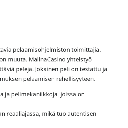
htavia pelaamisohjelmiston toimittajia.
paljon muuta. MalinaCasino yhteistyö
täviä pelejä. Jokainen peli on testattu ja
amuksen pelaamisen rehellisyyteen.
a ja pelimekaniikkoja, joissa on
aan reaaliajassa, mikä tuo autentisen