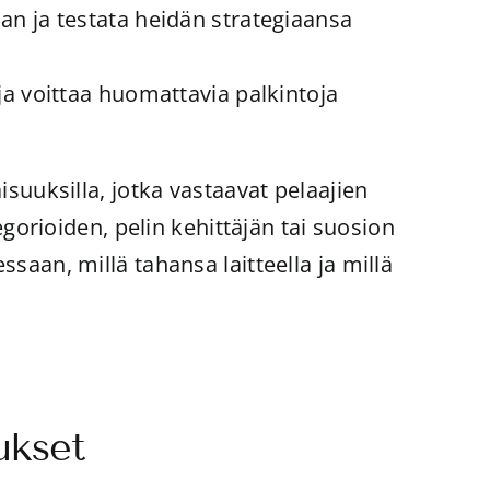
taan ja testata heidän strategiaansa
e ja voittaa huomattavia palkintoja
isuuksilla, jotka vastaavat pelaajien
egorioiden, pelin kehittäjän tai suosion
saan, millä tahansa laitteella ja millä
ukset