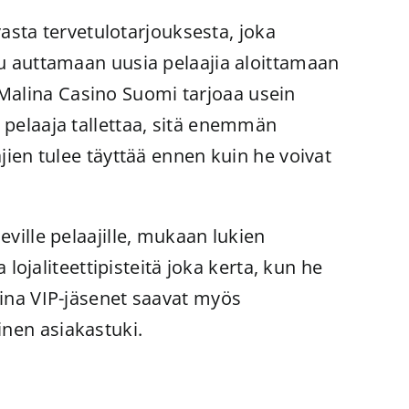
vasta tervetulotarjouksesta, joka
tu auttamaan uusia pelaajia aloittamaan
Malina Casino Suomi tarjoaa usein
 pelaaja tallettaa, sitä enemmän
jien tulee täyttää ennen kuin he voivat
eville pelaajille, mukaan lukien
 lojaliteettipisteitä joka kerta, kun he
lina VIP-jäsenet saavat myös
inen asiakastuki.