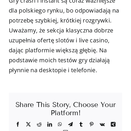
Gry crash i instant są coraz ważniejsze
dla polskiego rynku, bo odpowiadają na
potrzebę szybkiej, krótkiej rozgrywki.
Uważamy, że sekcja klasyczna dobrze
uzupełnia ofertę slotów i live casino,
dając platformie większą głębię. Na
podstawie moich testów gry działają
płynnie na desktopie i telefonie.
Share This Story, Choose Your
Platform!
Facebook
X
Reddit
LinkedIn
WhatsApp
Telegram
Tumblr
Pinterest
Vk
Xing