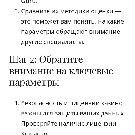
Guru.
Сравните их методики оценки —
это поможет вам понять, на какие
параметры обращают внимание
другие специалисты.
Шаг 2: Обратите
внимание на ключевые
параметры
Безопасность и лицензии казино
важны для защиты ваших данных.
Проверяйте наличие лицензии
Кюрасао.