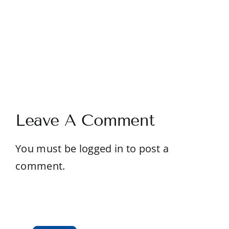
бездепозитный
за
регистрацию,
бонус-
коды
на
фриспины
и
промокоды
Leave A Comment
от
Casino
You must be
logged in
to post a
ru
comment.
Laki
World
промокод
фриспины