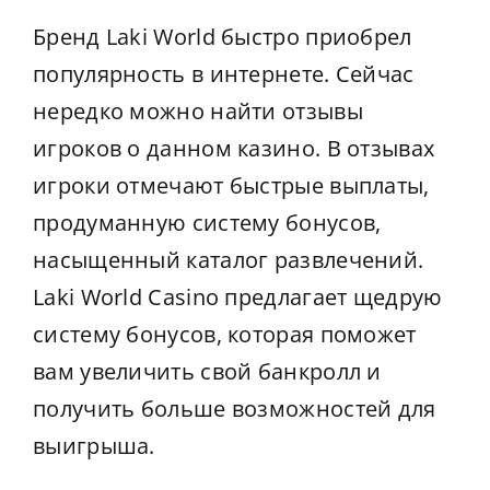
Бренд Laki World быстро приобрел
популярность в интернете. Сейчас
нередко можно найти отзывы
игроков о данном казино. В отзывах
игроки отмечают быстрые выплаты,
продуманную систему бонусов,
насыщенный каталог развлечений.
Laki World Casino предлагает щедрую
систему бонусов, которая поможет
вам увеличить свой банкролл и
получить больше возможностей для
выигрыша.