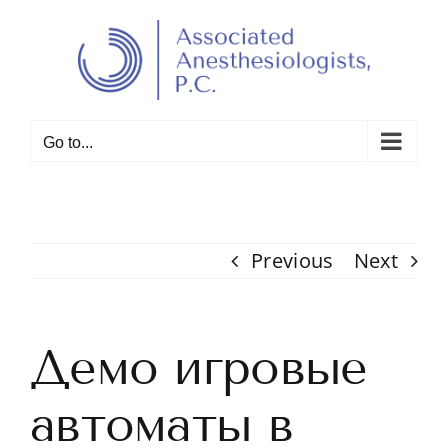
Skip
to
Open toolbar
content
Go to...
Previous
Next
Демо игровые
автоматы в