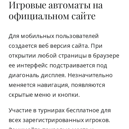
Игровые автоматы на
официальном сайте
Для мобильных пользователей
создается веб версия сайта. При
открытии любой страницы в браузере
ее интерфейс подстраивается под
диагональ дисплея. Незначительно
меняется навигация, появляются
скрытые меню и кнопки.
Участие в турнирах бесплатное для
всех зарегистрированных игроков.