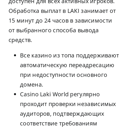
доступен для всех активных игроков.
Обработка выплат в LAKI занимает от
15 минут до 24 часов в зависимости
от выбранного способа вывода
средств.
Все казино из топа поддерживают
автоматическую переадресацию
при недоступности основного
домена.
Casino Laki World регулярно
проходит проверки независимых
аудиторов, подтверждающих
соответствие требованиям