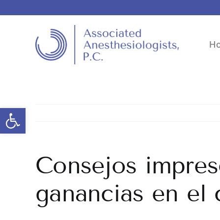
Skip
to
content
H
Open toolbar
Consejos impresc
ganancias en el 