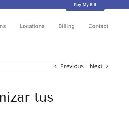
Pay My Bill
ons
Locations
Billing
Contact
Previous
Next
izar tus