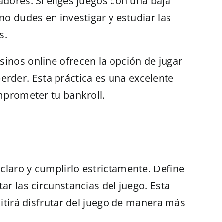
adores. Si eliges juegos con una baja
no dudes en investigar y estudiar las
s.
sinos online ofrecen la opción de jugar
 perder. Esta práctica es una excelente
omprometer tu bankroll.
claro y cumplirlo estrictamente. Define
ar las circunstancias del juego. Esta
mitirá disfrutar del juego de manera más