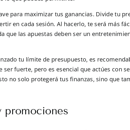
lave para maximizar tus ganancias. Divide tu p
tir en cada sesión. Al hacerlo, te será más fác
rda que las apuestas deben ser un entretenimie
lcanzado tu límite de presupuesto, es recomend
 ser fuerte, pero es esencial que actúes con se
to no solo protegerá tus finanzas, sino que ta
y promociones