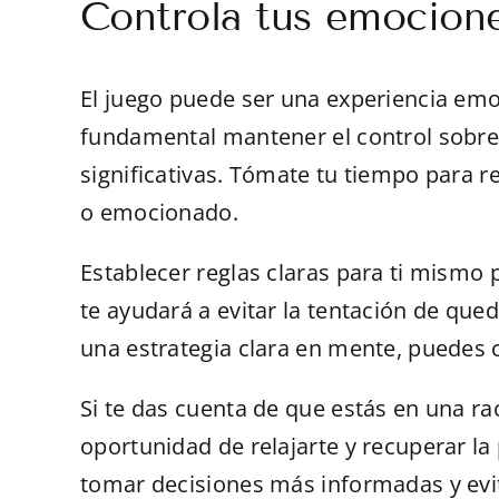
Controla tus emocione
El juego puede ser una experiencia emoc
fundamental mantener el control sobre
significativas. Tómate tu tiempo para r
o emocionado.
Establecer reglas claras para ti mismo 
te ayudará a evitar la tentación de qu
una estrategia clara en mente, puedes 
Si te das cuenta de que estás en una ra
oportunidad de relajarte y recuperar l
tomar decisiones más informadas y evita