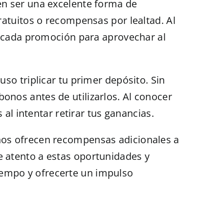
en ser una excelente forma de
ratuitos o recompensas por lealtad. Al
e cada promoción para aprovechar al
so triplicar tu primer depósito. Sin
nos antes de utilizarlos. Al conocer
 al intentar retirar tus ganancias.
nos ofrecen recompensas adicionales a
 atento a estas oportunidades y
empo y ofrecerte un impulso