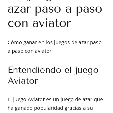
azar paso a paso
con aviator
Cómo ganar en los juegos de azar paso
a paso con aviator
Entendiendo el juego
Aviator
El juego Aviator es un juego de azar que
ha ganado popularidad gracias a su