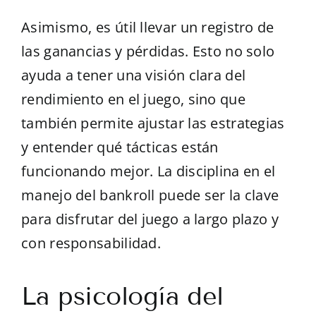
Asimismo, es útil llevar un registro de
las ganancias y pérdidas. Esto no solo
ayuda a tener una visión clara del
rendimiento en el juego, sino que
también permite ajustar las estrategias
y entender qué tácticas están
funcionando mejor. La disciplina en el
manejo del bankroll puede ser la clave
para disfrutar del juego a largo plazo y
con responsabilidad.
La psicología del