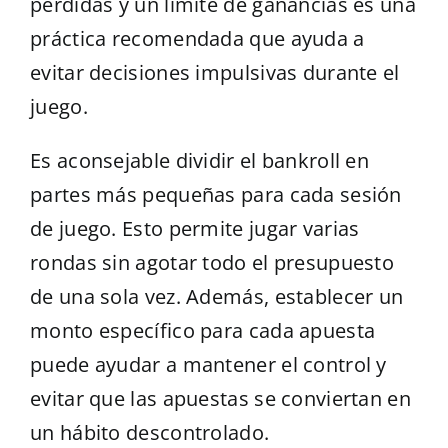
pérdidas y un límite de ganancias es una
práctica recomendada que ayuda a
evitar decisiones impulsivas durante el
juego.
Es aconsejable dividir el bankroll en
partes más pequeñas para cada sesión
de juego. Esto permite jugar varias
rondas sin agotar todo el presupuesto
de una sola vez. Además, establecer un
monto específico para cada apuesta
puede ayudar a mantener el control y
evitar que las apuestas se conviertan en
un hábito descontrolado.