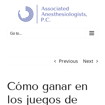
Skip
to
Open toolbar
content
Go to...
Previous
Next
Cómo ganar en
los juegos de