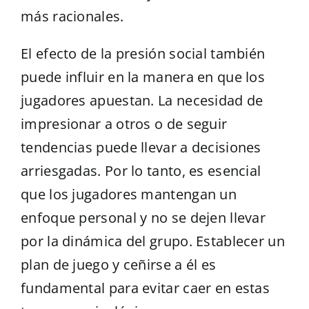
más racionales.
El efecto de la presión social también
puede influir en la manera en que los
jugadores apuestan. La necesidad de
impresionar a otros o de seguir
tendencias puede llevar a decisiones
arriesgadas. Por lo tanto, es esencial
que los jugadores mantengan un
enfoque personal y no se dejen llevar
por la dinámica del grupo. Establecer un
plan de juego y ceñirse a él es
fundamental para evitar caer en estas