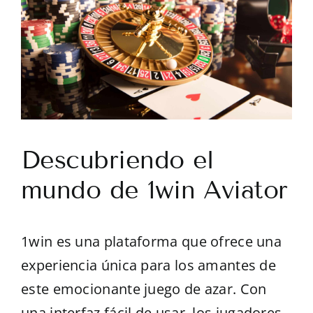
Descubriendo el
mundo de 1win Aviator
1win es una plataforma que ofrece una
experiencia única para los amantes de
este emocionante juego de azar. Con
una interfaz fácil de usar, los jugadores