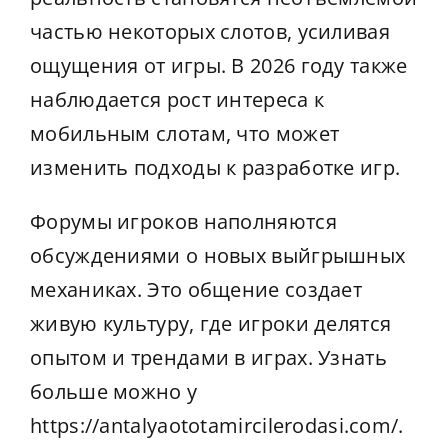
частью некоторых слотов, усиливая
ощущения от игры. В 2026 году также
наблюдается рост интереса к
мобильным слотам, что может
изменить подходы к разработке игр.
Форумы игроков наполняются
обсуждениями о новых выйгрышных
механиках. Это общение создает
живую культуру, где игроки делятся
опытом и трендами в играх. Узнать
больше можно у
https://antalyaototamircilerodasi.com/
.