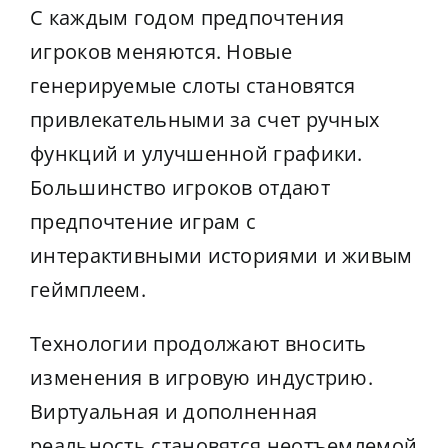
С каждым годом предпочтения
игроков меняются. Новые
генерируемые слоты становятся
привлекательными за счет ручных
функций и улучшенной графики.
Большинство игроков отдают
предпочтение играм с
интерактивными историями и живым
геймплеем.
Технологии продолжают вносить
изменения в игровую индустрию.
Виртуальная и дополненная
реальность становятся неотъемлемой