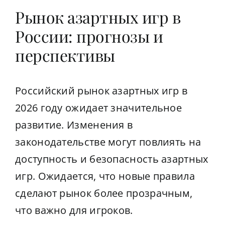
Рынок азартных игр в
России: прогнозы и
перспективы
Российский рынок азартных игр в
2026 году ожидает значительное
развитие. Изменения в
законодательстве могут повлиять на
доступность и безопасность азартных
игр. Ожидается, что новые правила
сделают рынок более прозрачным,
что важно для игроков.