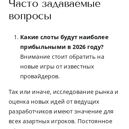
Часто задаваемые
вопросы
Какие слоты будут наиболее
прибыльными в 2026 году?
Внимание стоит обратить на
новые игры от известных
провайдеров.
Так или иначе, исследование рынка и
оценка новых идей от ведущих
разработчиков имеют значение для
всех азартных игроков. Постоянное