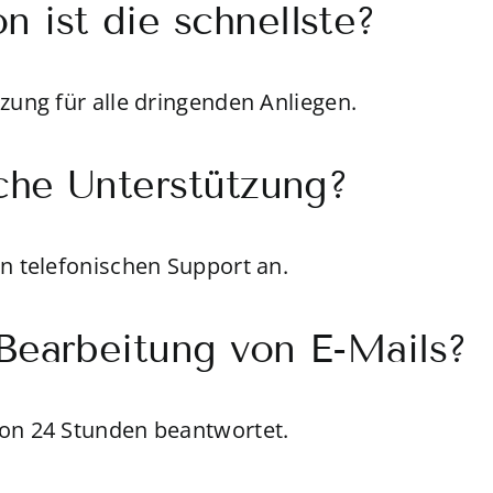
 ist die schnellste?
tzung für alle dringenden Anliegen.
sche Unterstützung?
en telefonischen Support an.
Bearbeitung von E-Mails?
von 24 Stunden beantwortet.