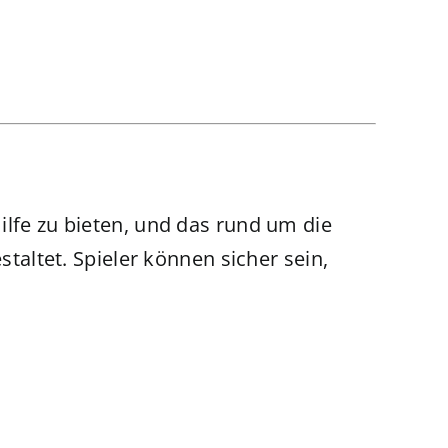
ilfe zu bieten, und das rund um die
staltet. Spieler können sicher sein,