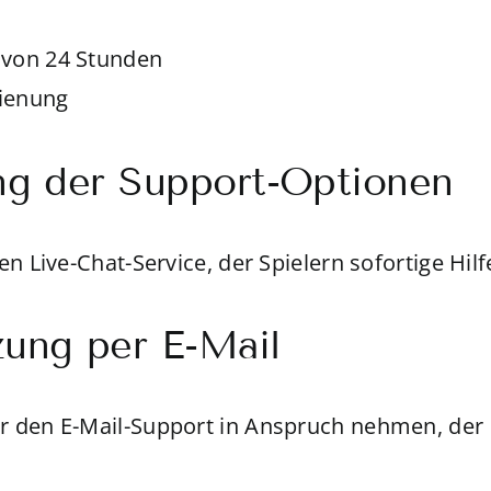
 von 24 Stunden
ienung
ung der Support-Optionen
n Live-Chat-Service, der Spielern sofortige Hilfe
zung per E-Mail
 den E-Mail-Support in Anspruch nehmen, der e