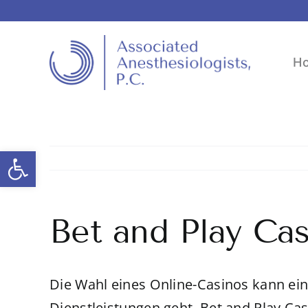
Skip
to
content
H
Open toolbar
Bet and Play Ca
Die Wahl eines Online-Casinos kann ei
Dienstleistungen geht. Bet and Play Casi