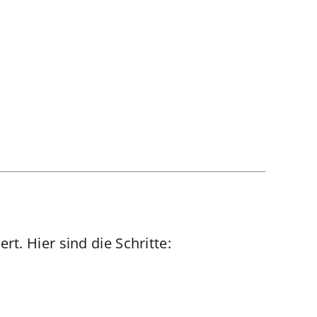
. Hier sind die Schritte: