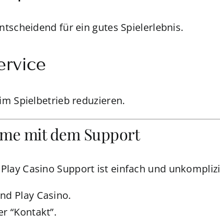
tscheidend für ein gutes Spielerlebnis.
ervice
im Spielbetrieb reduzieren.
hme mit dem Support
ay Casino Support ist einfach und unkompliziert
nd Play Casino.
r “Kontakt”.