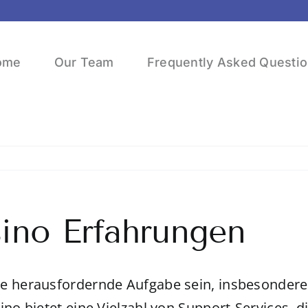
ome
Our Team
Frequently Asked Questi
sino Erfahrungen
ne herausfordernde Aufgabe sein, insbesonder
no bietet eine Vielzahl von Support-Services, di