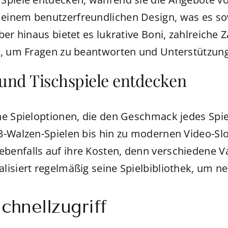
einem benutzerfreundlichen Design, was es sow
über hinaus bietet es lukrative Boni, zahlreich
t, um Fragen zu beantworten und Unterstützung 
 und Tischspiele entdecken
he Spieloptionen, die den Geschmack jedes Spi
 3-Walzen-Spielen bis hin zu modernen Video-S
enfalls auf ihre Kosten, denn verschiedene Va
lisiert regelmäßig seine Spielbibliothek, um n
chnellzugriff