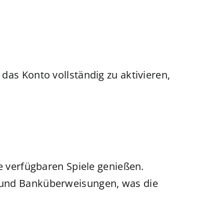
das Konto vollständig zu aktivieren,
le verfügbaren Spiele genießen.
s und Banküberweisungen, was die