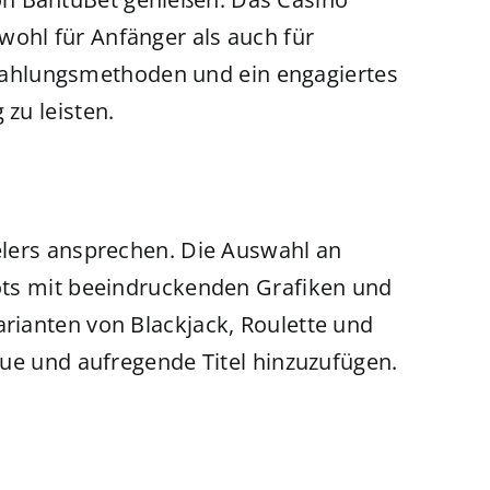
ohl für Anfänger als auch für
e Zahlungsmethoden und ein engagiertes
zu leisten.
elers ansprechen. Die Auswahl an
lots mit beeindruckenden Grafiken und
rianten von Blackjack, Roulette und
eue und aufregende Titel hinzuzufügen.