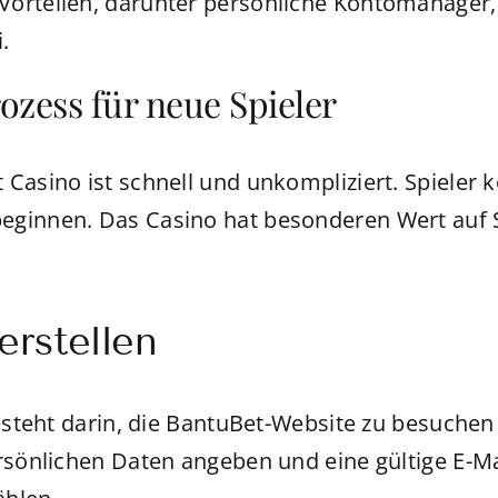
Vorteilen, darunter persönliche Kontomanager
.
ozess für neue Spieler
Casino ist schnell und unkompliziert. Spieler 
ginnen. Das Casino hat besonderen Wert auf Si
rstellen
besteht darin, die BantuBet-Website zu besuchen 
ersönlichen Daten angeben und eine gültige E-M