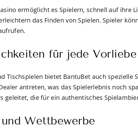
ino ermöglicht es Spielern, schnell auf ihre Li
rleichtern das Finden von Spielen. Spieler kön
aufrufen.
chkeiten für jede Vorliebe
d Tischspielen bietet BantuBet auch spezielle S
 Dealer antreten, was das Spielerlebnis noch sp
 geleitet, die für ein authentisches Spielambie
e und Wettbewerbe