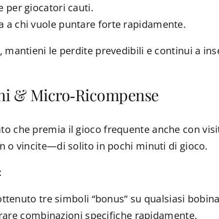
e per giocatori cauti.
a a chi vuole puntare forte rapidamente.
 mantieni le perdite prevedibili e continui a ins
ioni & Micro‑Ricompense
o che premia il gioco frequente anche con visit
 o vincite—di solito in pochi minuti di gioco.
:
tenuto tre simboli “bonus” su qualsiasi bobina
rare combinazioni specifiche rapidamente.