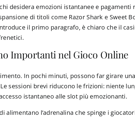
hi desidera emozioni istantanee e pagamenti rap
espansione di titoli come Razor Shark e Sweet B
ntroduce il primo paragrafo, è chiaro che il ca
frenetici.
ono Importanti nel Gioco Online
vimento. In pochi minuti, possono far girare u
 sessioni brevi riducono le frizioni: niente lun
o accesso istantaneo alle slot più emozionanti.
 alimentano l’adrenalina che spinge i giocatori 