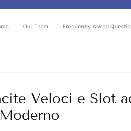
ome
Our Team
Frequently Asked Questi
ite Veloci e Slot a
e Moderno