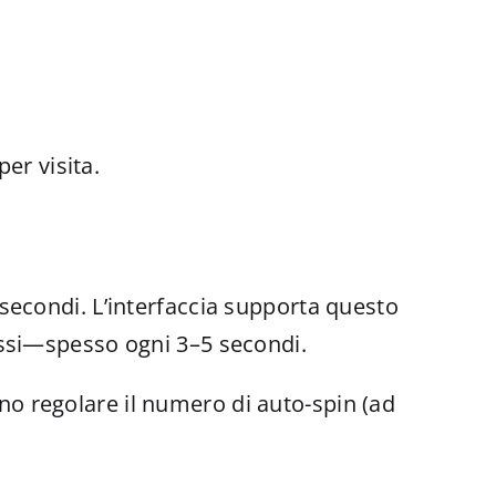
er visita.
lisecondi. L’interfaccia supporta questo
 fissi—spesso ogni 3–5 secondi.
ono regolare il numero di auto-spin (ad