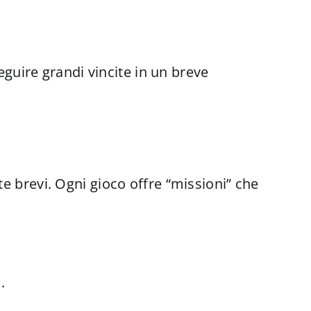
eguire grandi vincite in un breve
e brevi. Ogni gioco offre “missioni” che
.