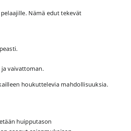
 pelaajille. Nämä edut tekevät
peasti.
 ja vaivattoman.
akkailleen houkuttelevia mahdollisuuksia.
ytetään huipputason