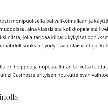
sti monipuolisella pelivalikoimallaan ja käyttä
i muodoissa, aina klassisista kolikkopeleistä liv
i niistä, joka tarjoaa kilpailukykyiset bonukset 
mahdollisuuksia hyödyntää erilaisia etuja, kute
 on helppoa ja nopeaa. Ilman tarvetta luoda tili
 Frumzi Casinosta erityisen houkuttelevan vaihto
inolla