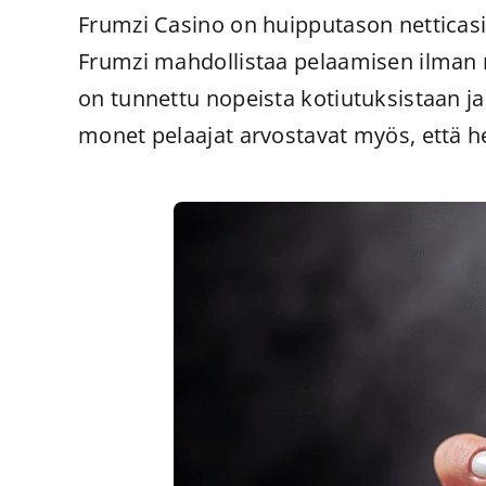
Frumzi Casino on huipputason netticasino
Frumzi mahdollistaa pelaamisen ilman r
on tunnettu nopeista kotiutuksistaan ja
monet pelaajat arvostavat myös, että he