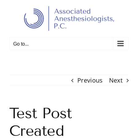
Skip
to
Open toolbar
content
Go to...
Previous
Next
Test Post
Created