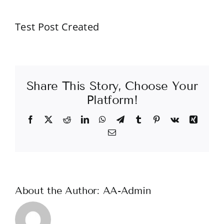
Test Post Created
Share This Story, Choose Your
Platform!
Facebook
X
Reddit
LinkedIn
WhatsApp
Telegram
Tumblr
Pinterest
Vk
Xing
Email
About the Author:
AA-Admin