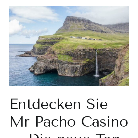
Entdecken Sie
Mr Pacho Casino