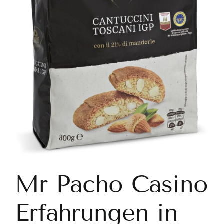
Mr Pacho Casino
Erfahrungen in