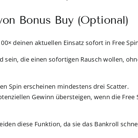
 von Bonus Buy (Optional)
100× deinen aktuellen Einsatz sofort in Free Spi
d sein, die einen sofortigen Rausch wollen, ohn
en Spin erscheinen mindestens drei Scatter.
otenziellen Gewinn übersteigen, wenn die Free 
eiden diese Funktion, da sie das Bankroll schne