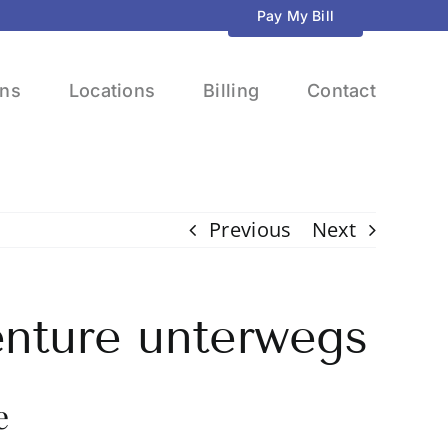
Pay My Bill
ons
Locations
Billing
Contact
Previous
Next
enture unterwegs
e