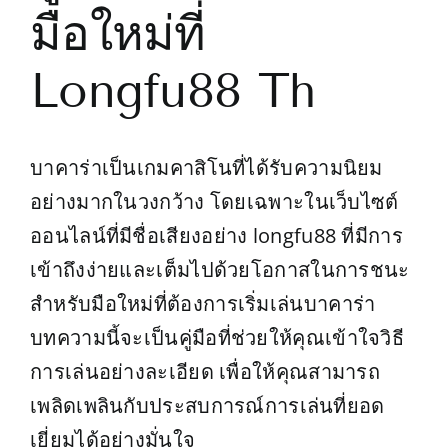
มือใหม่ที่
Longfu88 Th
บาคาร่าเป็นเกมคาสิโนที่ได้รับความนิยม
อย่างมากในวงกว้าง โดยเฉพาะในเว็บไซต์
ออนไลน์ที่มีชื่อเสียงอย่าง
longfu88
ที่มีการ
เข้าถึงง่ายและเต็มไปด้วยโอกาสในการชนะ
สำหรับมือใหม่ที่ต้องการเริ่มเล่นบาคาร่า
บทความนี้จะเป็นคู่มือที่ช่วยให้คุณเข้าใจวิธี
การเล่นอย่างละเอียด เพื่อให้คุณสามารถ
เพลิดเพลินกับประสบการณ์การเล่นที่ยอด
เยี่ยมได้อย่างมั่นใจ