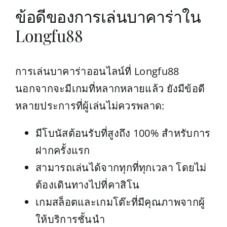
ข้อดีของการเล่นบาคาร่าใน
Longfu88
การเล่นบาคาร่าออนไลน์ที่ Longfu88
นอกจากจะมีเกมที่หลากหลายแล้ว ยังมีข้อดี
หลายประการที่ผู้เล่นไม่ควรพลาด:
มีโบนัสต้อนรับที่สูงถึง 100% สำหรับการ
ฝากครั้งแรก
สามารถเล่นได้จากทุกที่ทุกเวลา โดยไม่
ต้องเดินทางไปที่คาสิโน
เกมสล็อตและเกมโต๊ะที่มีคุณภาพจากผู้
ให้บริการชั้นนำ