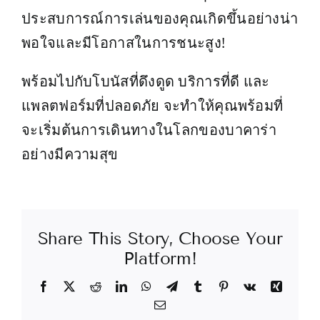
ประสบการณ์การเล่นของคุณเกิดขึ้นอย่างน่า
พอใจและมีโอกาสในการชนะสูง!
พร้อมไปกับโบนัสที่ดึงดูด บริการที่ดี และ
แพลตฟอร์มที่ปลอดภัย จะทำให้คุณพร้อมที่
จะเริ่มต้นการเดินทางในโลกของบาคาร่า
อย่างมีความสุข
Share This Story, Choose Your
Platform!
Facebook
X
Reddit
LinkedIn
WhatsApp
Telegram
Tumblr
Pinterest
Vk
Xing
Email