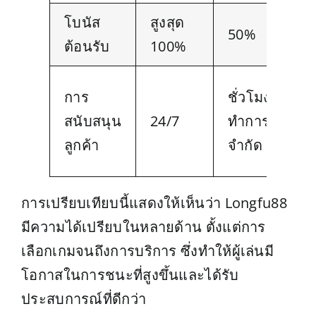
โบนัส
สูงสุด
ไม่
50%
ต้อนรับ
100%
โบ
ไม่
การ
ชั่วโมง
บร
สนับสนุน
24/7
ทำการ
ต
ลูกค้า
จำกัด
ท
การเปรียบเทียบนี้แสดงให้เห็นว่า Longfu88
มีความได้เปรียบในหลายด้าน ตั้งแต่การ
เลือกเกมจนถึงการบริการ ซึ่งทำให้ผู้เล่นมี
โอกาสในการชนะที่สูงขึ้นและได้รับ
ประสบการณ์ที่ดีกว่า