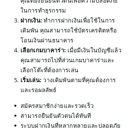
คุณต้องยืนยันตัวตนเพื่อความปลอดภัย
ในการทำธุรกรรม
ฝากเงิน:
ทำการฝากเงินเพื่อใช้ในการ
เดิมพัน คุณสามารถใช้บัตรเครดิตหรือ
โอนเงินผ่านธนาคาร
เลือกเกมบาคาร่า:
เมื่อมีเงินในบัญชีแล้ว
คุณสามารถไปที่ส่วนเกมบาคาร่าและ
เลือกโต๊ะที่ต้องการเล่น
เริ่มเล่น:
วางเดิมพันตามที่คุณต้องการ
และรอผลลัพธ์
สมัครสมาชิกง่ายและรวดเร็ว
สามารถยืนยันตัวตนได้ทันที
ระบบฝากเงินที่หลากหลายและปลอดภัย