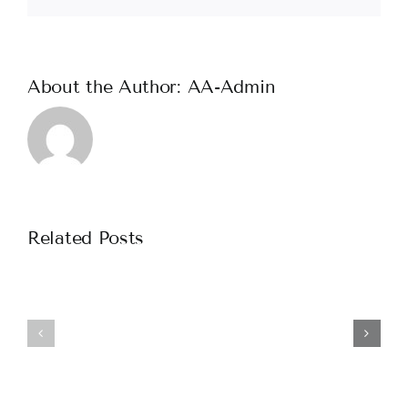
About the Author:
AA-Admin
Guia
Comment
de
retirer
apostas
Related Posts
vos
esportivas
gains
para
au
a
casino
Copa
en
do
ligne
Mundo:
: