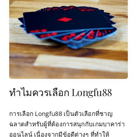
ทำไมควรเลือก Longfu88
การเลือก Longfu88 เป็นตัวเลือกที่ชาญ
ฉลาดสำหรับผู้ที่ต้องการสนุกกับเกมบาคาร่า
ออนไลน์ เนื่องจากมีข้อดีต่างๆ ที่ทำให้