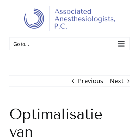
Skip
to
Open toolbar
content
Go to...
Previous
Next
Optimalisatie
van