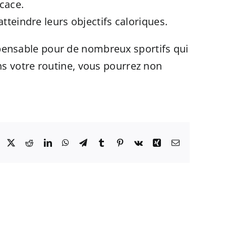
icace.
atteindre leurs objectifs caloriques.
dispensable pour de nombreux sportifs qui
ns votre routine, vous pourrez non
Facebook
X
Reddit
LinkedIn
WhatsApp
Telegram
Tumblr
Pinterest
Vk
Xing
Email