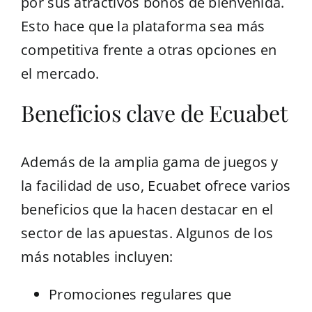
por sus atractivos bonos de bienvenida.
Esto hace que la plataforma sea más
competitiva frente a otras opciones en
el mercado.
Beneficios clave de Ecuabet
Además de la amplia gama de juegos y
la facilidad de uso, Ecuabet ofrece varios
beneficios que la hacen destacar en el
sector de las apuestas. Algunos de los
más notables incluyen:
Promociones regulares que