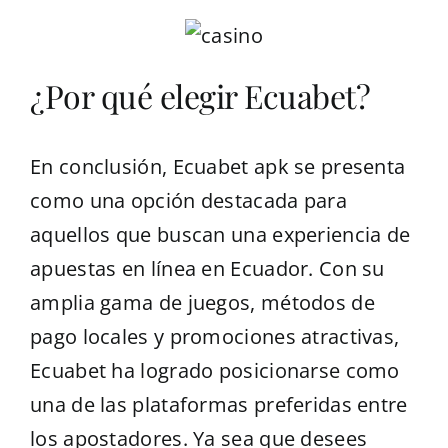
¿Por qué elegir Ecuabet?
En conclusión, Ecuabet apk se presenta
como una opción destacada para
aquellos que buscan una experiencia de
apuestas en línea en Ecuador. Con su
amplia gama de juegos, métodos de
pago locales y promociones atractivas,
Ecuabet ha logrado posicionarse como
una de las plataformas preferidas entre
los apostadores. Ya sea que desees