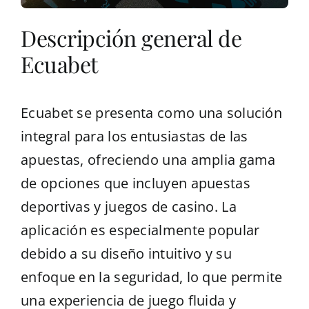
Descripción general de
Ecuabet
Ecuabet se presenta como una solución
integral para los entusiastas de las
apuestas, ofreciendo una amplia gama
de opciones que incluyen apuestas
deportivas y juegos de casino. La
aplicación es especialmente popular
debido a su diseño intuitivo y su
enfoque en la seguridad, lo que permite
una experiencia de juego fluida y