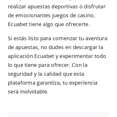
realizar apuestas deportivas o disfrutar
de emocionantes juegos de casino,
Ecuabet tiene algo que ofrecerte.
Si estás listo para comenzar tu aventura
de apuestas, no dudes en descargar la
aplicación Ecuabet y experimentar todo
lo que tiene para ofrecer. Con la
seguridad y la calidad que esta
plataforma garantiza, tu experiencia
será inolvidable.