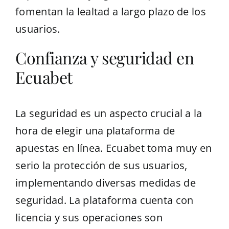
fomentan la lealtad a largo plazo de los
usuarios.
Confianza y seguridad en
Ecuabet
La seguridad es un aspecto crucial a la
hora de elegir una plataforma de
apuestas en línea. Ecuabet toma muy en
serio la protección de sus usuarios,
implementando diversas medidas de
seguridad. La plataforma cuenta con
licencia y sus operaciones son