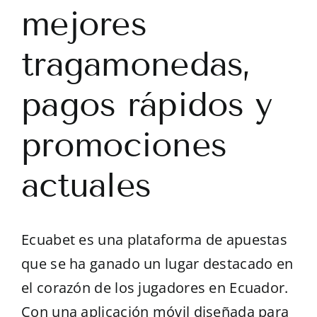
mejores
tragamonedas,
pagos rápidos y
promociones
actuales
Ecuabet es una plataforma de apuestas
que se ha ganado un lugar destacado en
el corazón de los jugadores en Ecuador.
Con una aplicación móvil diseñada para