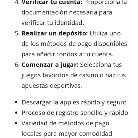
Verificar tu cuenta:
Proporciona la
documentación necesaria para
verificar tu identidad.
Realizar un depósito:
Utiliza uno
de los métodos de pago disponibles
para añadir fondos a tu cuenta.
Comenzar a jugar:
Selecciona tus
juegos favoritos de casino o haz tus
apuestas deportivas.
Descargar la app es rápido y seguro
Proceso de registro sencillo y rápido
Variedad de métodos de pago
locales para mayor comodidad