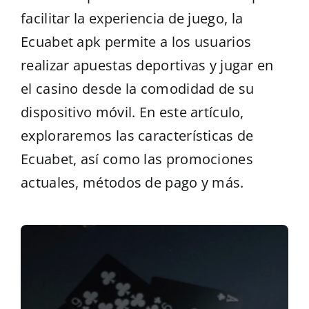
facilitar la experiencia de juego, la
Ecuabet apk
permite a los usuarios
realizar apuestas deportivas y jugar en
el casino desde la comodidad de su
dispositivo móvil. En este artículo,
exploraremos las características de
Ecuabet, así como las promociones
actuales, métodos de pago y más.