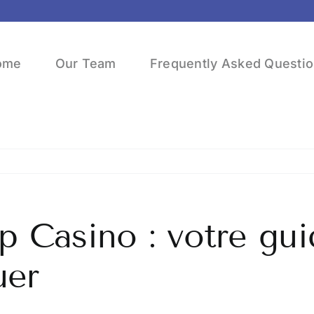
ome
Our Team
Frequently Asked Questi
p Casino : votre gu
uer