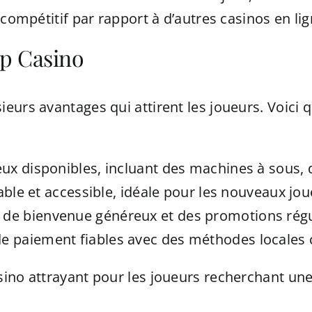
 compétitif par rapport à d’autres casinos en lig
Up Casino
eurs avantages qui attirent les joueurs. Voici
eux disponibles, incluant des machines à sous, d
réable et accessible, idéale pour les nouveaux jou
de bienvenue généreux et des promotions réguli
 de paiement fiables avec des méthodes locale
ino attrayant pour les joueurs recherchant une