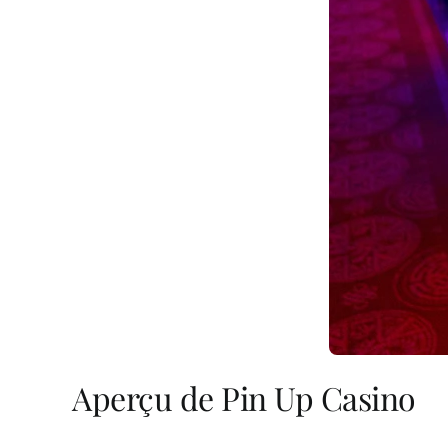
Aperçu de Pin Up Casino