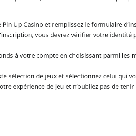
de Pin Up Casino et remplissez le formulaire d’i
’inscription, vous devrez vérifier votre identité 
onds à votre compte en choisissant parmi les 
e sélection de jeux et sélectionnez celui qui vo
votre expérience de jeu et n’oubliez pas de ten