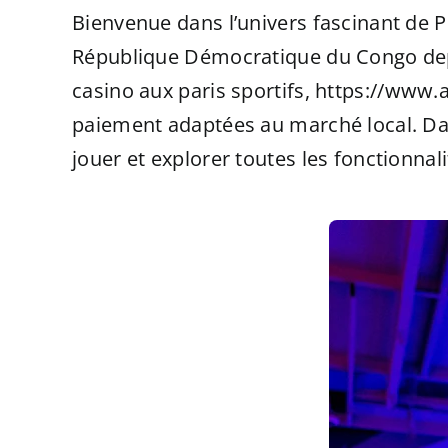
Bienvenue dans l’univers fascinant de 
République Démocratique du Congo depui
casino aux paris sportifs,
https://www.
paiement adaptées au marché local. Dan
jouer et explorer toutes les fonctionna