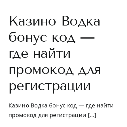
Казино Водка
бонус код —
где найти
промокод для
регистрации
Казино Водка бонус код — где найти
промокод для регистрации [...]