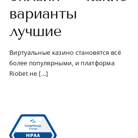
варианты
лучшие
Виртуальные казино становятся всё
более популярными, и платформа
Riobet не [...]