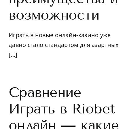
возможности
Играть в новые онлайн-казино уже
давно стало стандартом для азартных
[...]
Сравнение
Играть в Riobet
онлайн — какие