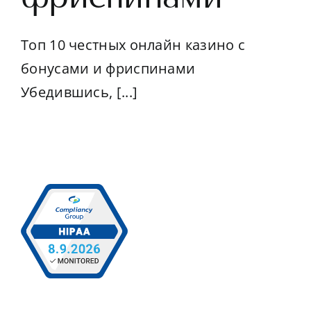
Топ 10 честных онлайн казино с
бонусами и фриспинами
Убедившись, [...]