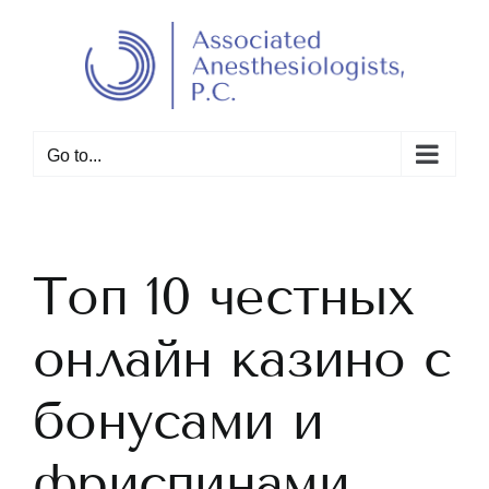
Skip
to
Open toolbar
content
Go to...
Топ 10 честных
онлайн казино с
бонусами и
фриспинами