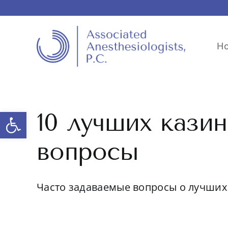
Skip
to
content
H
Open toolbar
10 лучших кази
вопросы
Часто задаваемые вопросы о лучших 