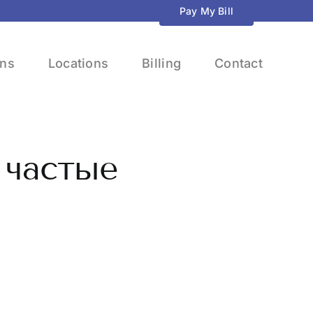
Pay My Bill
ons
Locations
Billing
Contact
 частые