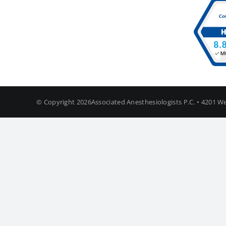
© Copyright
2026Associated Anesthesiologists P.C. • 4201 W