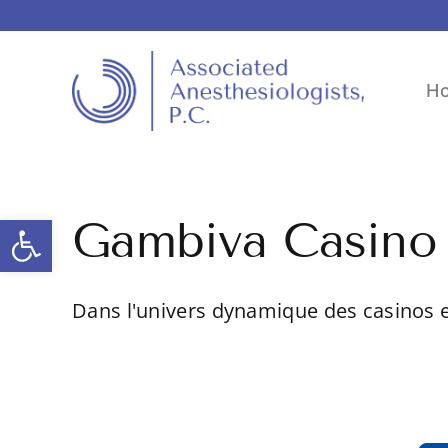
Skip
to
content
H
Open toolbar
Gambiva Casino 
Dans l'univers dynamique des casinos en 