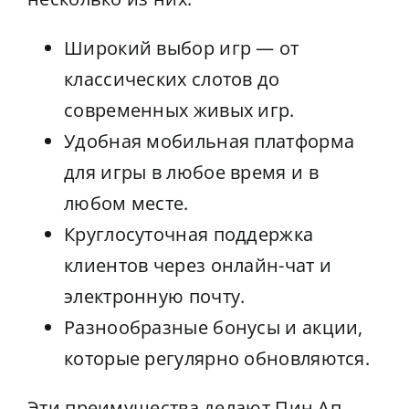
Широкий выбор игр — от
классических слотов до
современных живых игр.
Удобная мобильная платформа
для игры в любое время и в
любом месте.
Круглосуточная поддержка
клиентов через онлайн-чат и
электронную почту.
Разнообразные бонусы и акции,
которые регулярно обновляются.
Эти преимущества делают Пин Ап