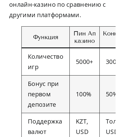
онлайн-казино по сравнению с
другими платформами.
Пин Ап
Конкурент
Функция
казино
A
Количество
5000+
3000+
игр
Бонус при
первом
100%
50%
депозите
Поддержка
KZT,
Только
валют
USD
USD