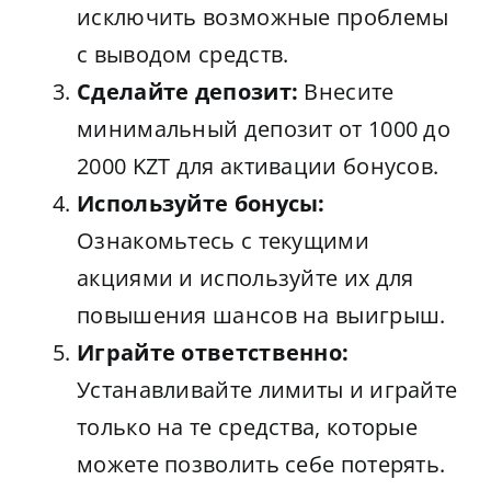
исключить возможные проблемы
с выводом средств.
Сделайте депозит:
Внесите
минимальный депозит от 1000 до
2000 KZT для активации бонусов.
Используйте бонусы:
Ознакомьтесь с текущими
акциями и используйте их для
повышения шансов на выигрыш.
Играйте ответственно:
Устанавливайте лимиты и играйте
только на те средства, которые
можете позволить себе потерять.