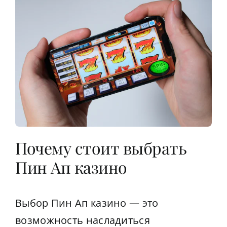
Почему стоит выбрать
Пин Ап казино
Выбор Пин Ап казино — это
возможность насладиться