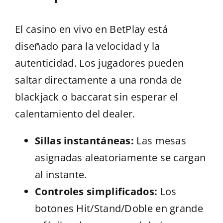
El casino en vivo en BetPlay está
diseñado para la velocidad y la
autenticidad. Los jugadores pueden
saltar directamente a una ronda de
blackjack o baccarat sin esperar el
calentamiento del dealer.
Sillas instantáneas:
Las mesas
asignadas aleatoriamente se cargan
al instante.
Controles simplificados:
Los
botones Hit/Stand/Doble en grande