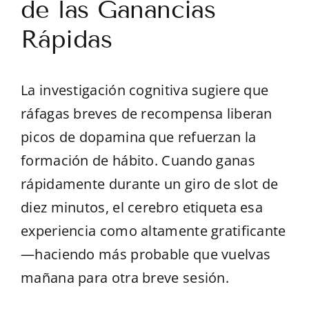
de las Ganancias
Rápidas
La investigación cognitiva sugiere que
ráfagas breves de recompensa liberan
picos de dopamina que refuerzan la
formación de hábito. Cuando ganas
rápidamente durante un giro de slot de
diez minutos, el cerebro etiqueta esa
experiencia como altamente gratificante
—haciendo más probable que vuelvas
mañana para otra breve sesión.