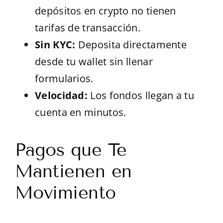
depósitos en crypto no tienen
tarifas de transacción.
Sin KYC:
Deposita directamente
desde tu wallet sin llenar
formularios.
Velocidad:
Los fondos llegan a tu
cuenta en minutos.
Pagos que Te
Mantienen en
Movimiento