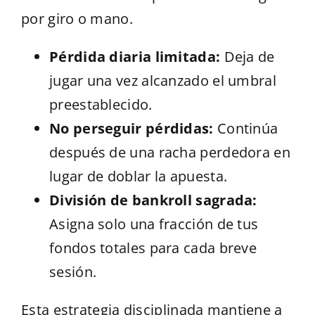
por giro o mano.
Pérdida diaria limitada:
Deja de
jugar una vez alcanzado el umbral
preestablecido.
No perseguir pérdidas:
Continúa
después de una racha perdedora en
lugar de doblar la apuesta.
División de bankroll sagrada:
Asigna solo una fracción de tus
fondos totales para cada breve
sesión.
Esta estrategia disciplinada mantiene a