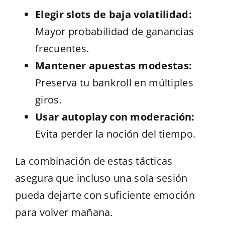
Elegir slots de baja volatilidad:
Mayor probabilidad de ganancias
frecuentes.
Mantener apuestas modestas:
Preserva tu bankroll en múltiples
giros.
Usar autoplay con moderación:
Evita perder la noción del tiempo.
La combinación de estas tácticas
asegura que incluso una sola sesión
pueda dejarte con suficiente emoción
para volver mañana.