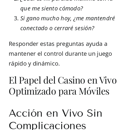
que me siento cómodo?
Si gano mucho hoy, ¿me mantendré
conectado o cerraré sesión?
Responder estas preguntas ayuda a
mantener el control durante un juego
rápido y dinámico.
El Papel del Casino en Vivo
Optimizado para Móviles
Acción en Vivo Sin
Complicaciones