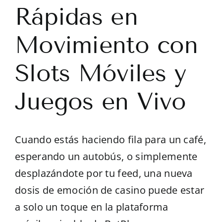
Rápidas en
Movimiento con
Slots Móviles y
Juegos en Vivo
Cuando estás haciendo fila para un café,
esperando un autobús, o simplemente
desplazándote por tu feed, una nueva
dosis de emoción de casino puede estar
a solo un toque en la plataforma