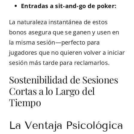
Entradas a sit‑and‑go de poker:
La naturaleza instantánea de estos
bonos asegura que se ganen y usen en
la misma sesión—perfecto para
jugadores que no quieren volver a iniciar
sesión más tarde para reclamarlos.
Sostenibilidad de Sesiones
Cortas a lo Largo del
Tiempo
La Ventaja Psicológica