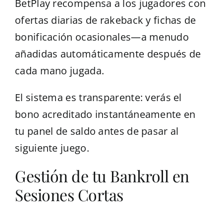
BetPlay recompensa a los jugadores con
ofertas diarias de rakeback y fichas de
bonificación ocasionales—a menudo
añadidas automáticamente después de
cada mano jugada.
El sistema es transparente: verás el
bono acreditado instantáneamente en
tu panel de saldo antes de pasar al
siguiente juego.
Gestión de tu Bankroll en
Sesiones Cortas