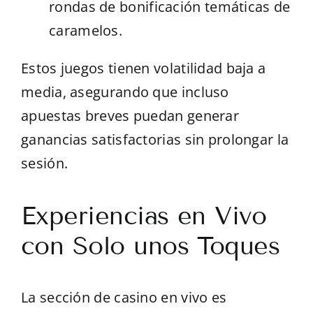
rondas de bonificación temáticas de
caramelos.
Estos juegos tienen volatilidad baja a
media, asegurando que incluso
apuestas breves puedan generar
ganancias satisfactorias sin prolongar la
sesión.
Experiencias en Vivo
con Solo unos Toques
La sección de casino en vivo es