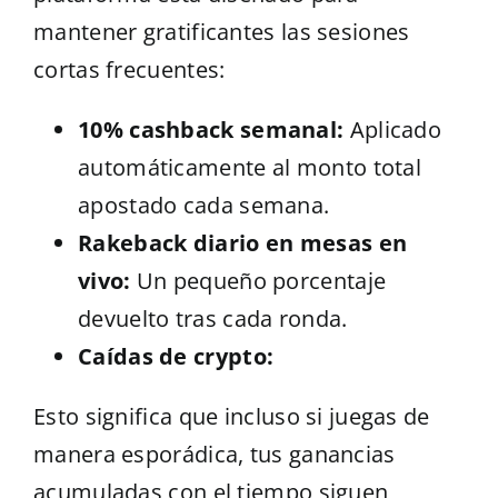
mantener gratificantes las sesiones
cortas frecuentes:
10% cashback semanal:
Aplicado
automáticamente al monto total
apostado cada semana.
Rakeback diario en mesas en
vivo:
Un pequeño porcentaje
devuelto tras cada ronda.
Caídas de crypto:
Esto significa que incluso si juegas de
manera esporádica, tus ganancias
acumuladas con el tiempo siguen