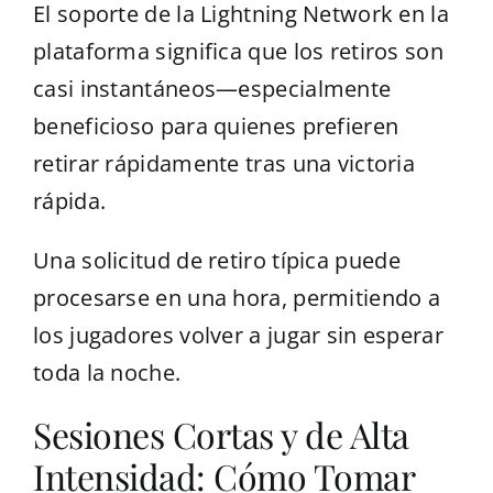
El soporte de la Lightning Network en la
plataforma significa que los retiros son
casi instantáneos—especialmente
beneficioso para quienes prefieren
retirar rápidamente tras una victoria
rápida.
Una solicitud de retiro típica puede
procesarse en una hora, permitiendo a
los jugadores volver a jugar sin esperar
toda la noche.
Sesiones Cortas y de Alta
Intensidad: Cómo Tomar