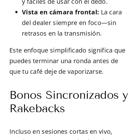
y fáciles de usar con el dedo.
Vista en cámara frontal:
La cara
del dealer siempre en foco—sin
retrasos en la transmisión.
Este enfoque simplificado significa que
puedes terminar una ronda antes de
que tu café deje de vaporizarse.
Bonos Sincronizados y
Rakebacks
Incluso en sesiones cortas en vivo,