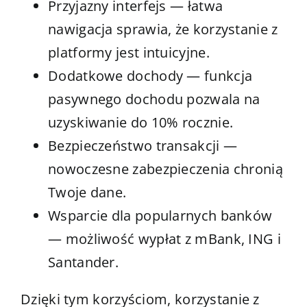
Przyjazny interfejs — łatwa
nawigacja sprawia, że korzystanie z
platformy jest intuicyjne.
Dodatkowe dochody — funkcja
pasywnego dochodu pozwala na
uzyskiwanie do 10% rocznie.
Bezpieczeństwo transakcji —
nowoczesne zabezpieczenia chronią
Twoje dane.
Wsparcie dla popularnych banków
— możliwość wypłat z mBank, ING i
Santander.
Dzięki tym korzyściom, korzystanie z