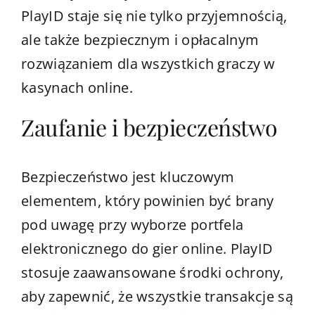
PlayID staje się nie tylko przyjemnością,
ale także bezpiecznym i opłacalnym
rozwiązaniem dla wszystkich graczy w
kasynach online.
Zaufanie i bezpieczeństwo
Bezpieczeństwo jest kluczowym
elementem, który powinien być brany
pod uwagę przy wyborze portfela
elektronicznego do gier online. PlayID
stosuje zaawansowane środki ochrony,
aby zapewnić, że wszystkie transakcje są