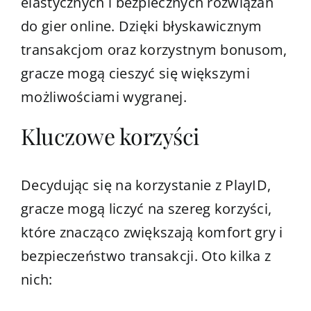
elastycznych i bezpiecznych rozwiązań
do gier online. Dzięki błyskawicznym
transakcjom oraz korzystnym bonusom,
gracze mogą cieszyć się większymi
możliwościami wygranej.
Kluczowe korzyści
Decydując się na korzystanie z PlayID,
gracze mogą liczyć na szereg korzyści,
które znacząco zwiększają komfort gry i
bezpieczeństwo transakcji. Oto kilka z
nich: