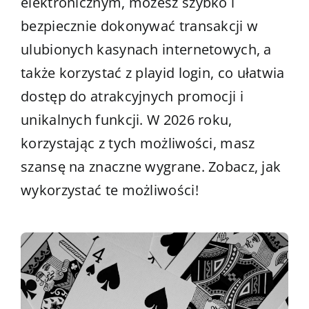
elektronicznym, możesz szybko i
bezpiecznie dokonywać transakcji w
ulubionych kasynach internetowych, a
także korzystać z
playid login
, co ułatwia
dostęp do atrakcyjnych promocji i
unikalnych funkcji. W 2026 roku,
korzystając z tych możliwości, masz
szansę na znaczne wygrane. Zobacz, jak
wykorzystać te możliwości!