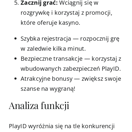
Zacznij grać:
Wciągnij się w
rozgrywkę i korzystaj z promocji,
które oferuje kasyno.
Szybka rejestracja — rozpocznij grę
w zaledwie kilka minut.
Bezpieczne transakcje — korzystaj z
wbudowanych zabezpieczeń PlayID.
Atrakcyjne bonusy — zwiększ swoje
szanse na wygraną!
Analiza funkcji
PlayID wyróżnia się na tle konkurencji