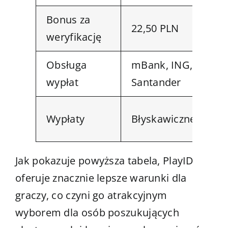
Bonus za
22,50 PLN
B
weryfikację
Obsługa
mBank, ING,
B
wypłat
Santander
1-
Wypłaty
Błyskawiczne
ro
Jak pokazuje powyższa tabela, PlayID
oferuje znacznie lepsze warunki dla
graczy, co czyni go atrakcyjnym
wyborem dla osób poszukujących