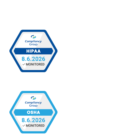
:
tudo
méthodes
sobre
rapides
o
et
jogo
sécurisées
México