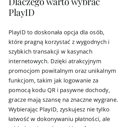
Dlaczego warto wybrać
PlayID
PlayID to doskonała opcja dla osób,
które pragną korzystać z wygodnych i
szybkich transakcji w kasynach
internetowych. Dzięki atrakcyjnym
promocjom powitalnym oraz unikalnym
funkcjom, takim jak logowanie za
pomocą kodu QR i pasywne dochody,
gracze mają szansę na znaczne wygrane.
Wybierając PlayID, zyskujesz nie tylko
łatwość w dokonywaniu płatności, ale