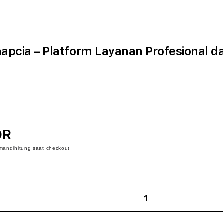
apcia – Platform Layanan Profesional d
DR
iman
dihitung saat checkout