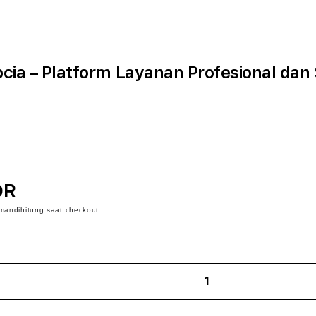
ia – Platform Layanan Profesional dan
DR
iman
dihitung saat checkout