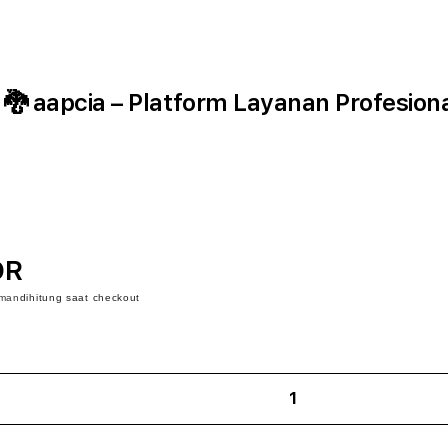
 aapcia – Platform Layanan Profesiona
DR
iman
dihitung saat checkout