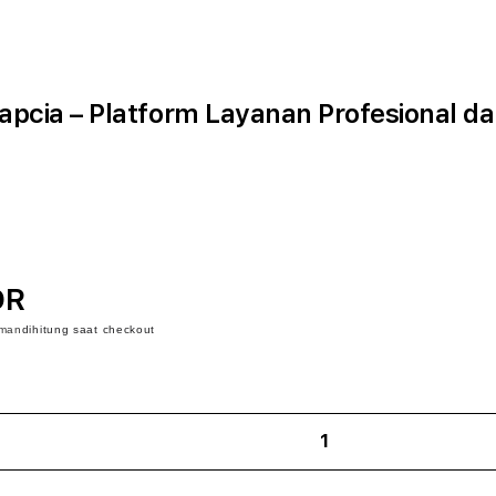
apcia – Platform Layanan Profesional d
DR
iman
dihitung saat checkout