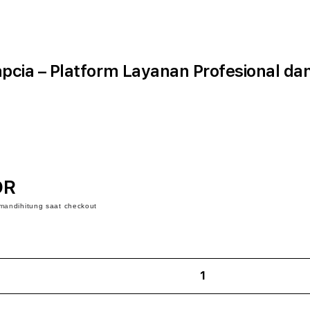
pcia – Platform Layanan Profesional da
DR
iman
dihitung saat checkout