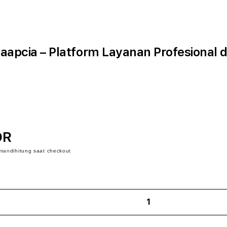
apcia – Platform Layanan Profesional 
DR
iman
dihitung saat checkout