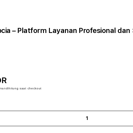
cia – Platform Layanan Profesional dan
DR
iman
dihitung saat checkout