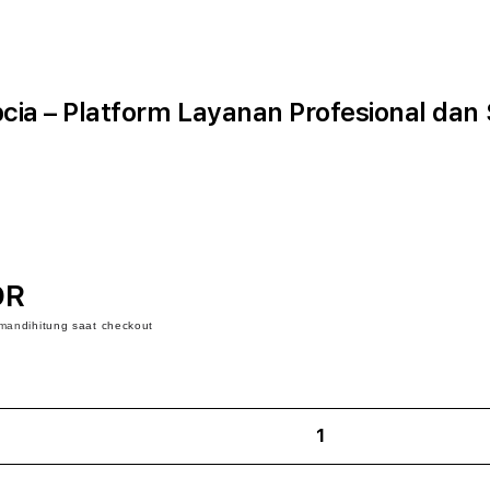
cia – Platform Layanan Profesional dan
DR
iman
dihitung saat checkout