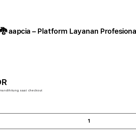
 aapcia – Platform Layanan Profesiona
DR
iman
dihitung saat checkout