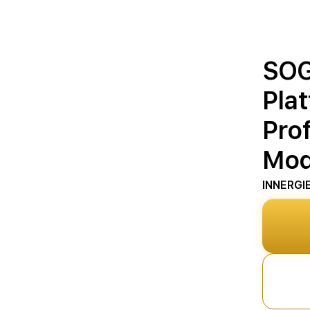
SOG
Pla
Prof
Mod
INNERGI