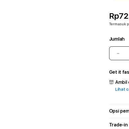
Rp72
Termasuk 
Jumlah
Kura
juml
untu
Get it fa
SOG
🐉
Ambil 
aapc
Lihat 
–
Plat
Lay
Prof
Opsi pe
dan
Solu
Trade-in
Mod