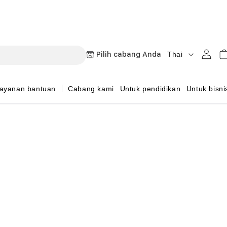
B
Masuk
Keran
Pilih cabang Anda
Thai
a
h
ayanan bantuan
Cabang kami
Untuk pendidikan
Untuk bisni
a
s
a