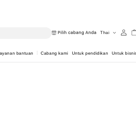
B
Masuk
Keran
Pilih cabang Anda
Thai
a
h
ayanan bantuan
Cabang kami
Untuk pendidikan
Untuk bisni
a
s
a