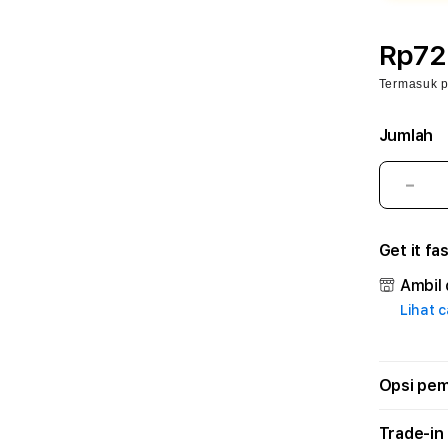
Rp72
Termasuk 
Jumlah
Kura
juml
untu
Get it fa
SIO
🐉
Ambil 
aapc
Lihat 
–
Plat
Lay
Prof
Opsi pe
dan
Solu
Trade-in
Mod