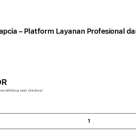
pcia – Platform Layanan Profesional da
DR
iman
dihitung saat checkout