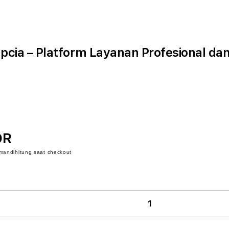
pcia – Platform Layanan Profesional da
DR
iman
dihitung saat checkout