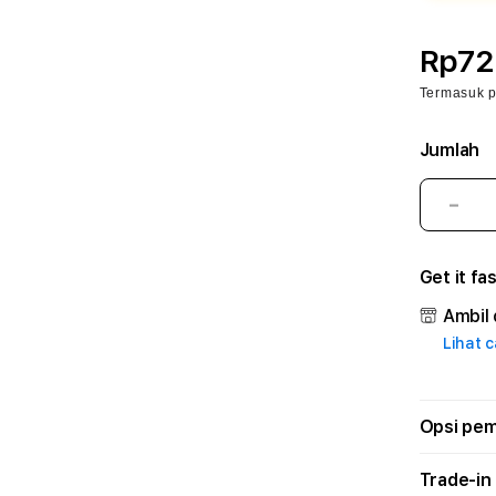
Rp72
Termasuk 
Jumlah
Kura
juml
untu
Get it fa
R88
🐉
Ambil 
aapc
Lihat 
–
Plat
Lay
Prof
Opsi pe
dan
Solu
Trade-in
Mod