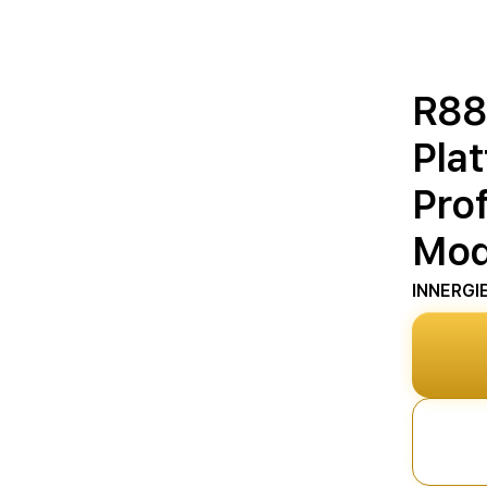
R88
Pla
Prof
Mod
INNERGI