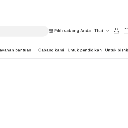
B
Masuk
Keran
Pilih cabang Anda
Thai
a
h
ayanan bantuan
Cabang kami
Untuk pendidikan
Untuk bisni
a
s
a