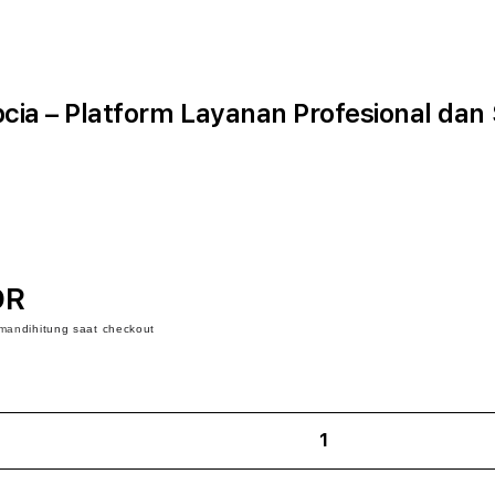
cia – Platform Layanan Profesional dan
DR
iman
dihitung saat checkout