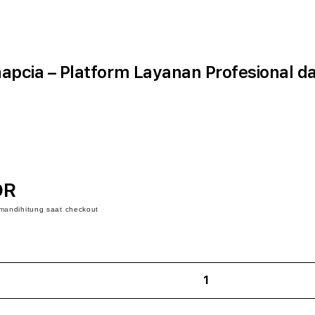
pcia – Platform Layanan Profesional d
DR
iman
dihitung saat checkout