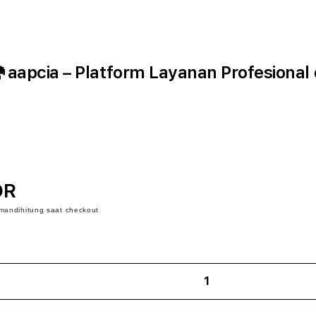
 aapcia – Platform Layanan Profesional
DR
iman
dihitung saat checkout